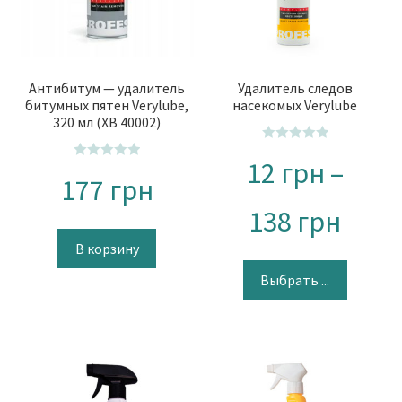
Антибитум — удалитель
Удалитель следов
битумных пятен Verylube,
насекомых Verylube
320 мл (XB 40002)
О
12
грн
–
О
ц
177
грн
ц
е
е
н
138
грн
н
к
В корзину
к
а
а
0
Выбрать ...
0
и
и
з
з
5
5