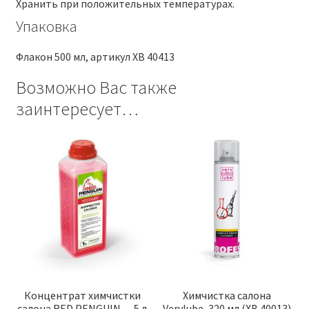
Хранить при положительных температурах.
Упаковка
Флакон 500 мл, артикул ХВ 40413
Возможно Вас также
заинтересует…
Концентрат химчистки
Химчистка салона
салона RED PENGUIN — 5 л
Verylube, 320 мл (XB 40013)