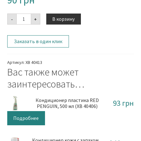
90
грн
Количество
В корзину
-
+
Заказать в один клик
Артикул:
ХВ 40413
Вас также может
заинтересовать…
Кондиционер пластика RED
93
грн
PENGUIN, 500 мл (ХВ 40406)
Подробнее
Кондиционер кожи с запахом