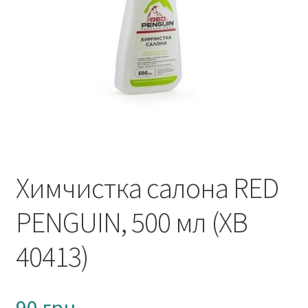
Открыть свою мойку
Сотрудничество
Блог
Вакансии
Адреса обслуживания
Химчистка салона RED
Контакты
PENGUIN, 500 мл (ХВ
40413)