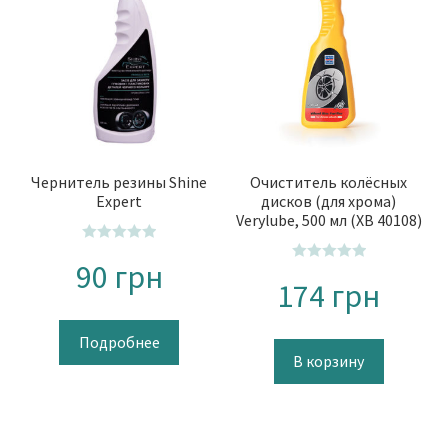
Чернитель резины Shine
Очиститель колёсных
Expert
дисков (для хрома)
Verylube, 500 мл (XB 40108)
О
90
грн
О
ц
174
грн
ц
е
е
н
н
Подробнее
к
В корзину
к
а
а
0
0
и
и
з
з