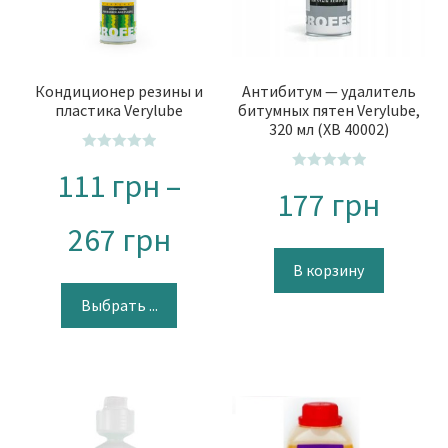
Кондиционер резины и
Антибитум — удалитель
пластика Verylube
битумных пятен Verylube,
320 мл (XB 40002)
О
111
грн
–
О
ц
177
грн
ц
е
е
н
267
грн
н
к
В корзину
к
а
а
0
Выбрать ...
0
и
и
з
з
5
5