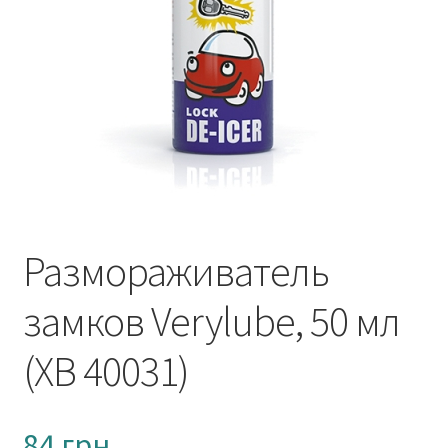
Открыть свою мойку
Сотрудничество
Блог
Вакансии
Адреса обслуживания
Размораживатель
Контакты
замков Verylube, 50 мл
(XB 40031)
84
грн