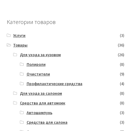
з
5
5
Категории товаров
Услуги
(3)
Товары
(36)
Для ухода за кузовом
(26)
Полироли
(8)
Очистители
(9)
Профилактические средства
(4)
Для ухода за салоном
(8)
Средства для автомоек
(8)
Автошампунь
(3)
Средства для салона
(3)