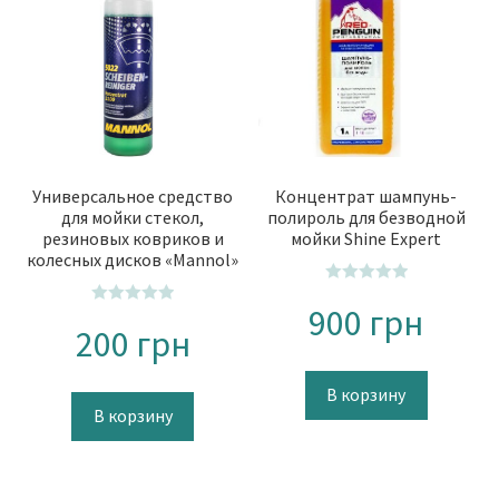
Универсальное средство
Концентрат шампунь-
для мойки стекол,
полироль для безводной
резиновых ковриков и
мойки Shine Expert
колесных дисков «Mannol»
О
900
грн
О
ц
200
грн
ц
е
е
н
н
В корзину
к
В корзину
к
а
а
0
0
и
и
з