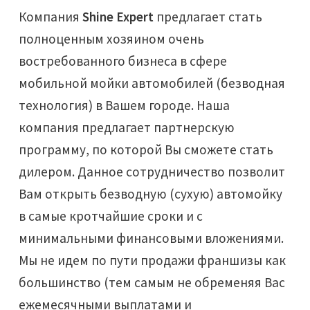
Открыть свою мойку
Компания
Shine Expert
предлагает стать
полноценным хозяином очень
Сотрудничество
востребованного бизнеса в сфере
Блог
мобильной мойки автомобилей (безводная
технология) в Вашем городе. Наша
Вакансии
компания предлагает партнерскую
программу, по которой Вы сможете стать
Адреса обслуживания
дилером. Данное сотрудничество позволит
Контакты
Вам открыть безводную (сухую) автомойку
в самые кротчайшие сроки и с
минимальными финансовыми вложениями.
Мы не идем по пути продажи франшизы как
большинство (тем самым не обременяя Вас
ежемесячными выплатами и