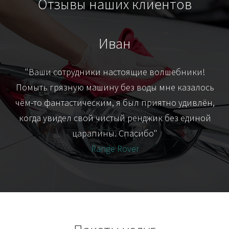
Отзывы наших клиентов
Иван
т
"Ваши сотрудники настоящие волшебники!
"Я
их-
Помыть грязную машину без воды мне казалось
я
чём-то фантастическим, я был приятно удивлён,
когда увидел свой чистый ренджик без единой
царапины. Спасибо"
Range Rover