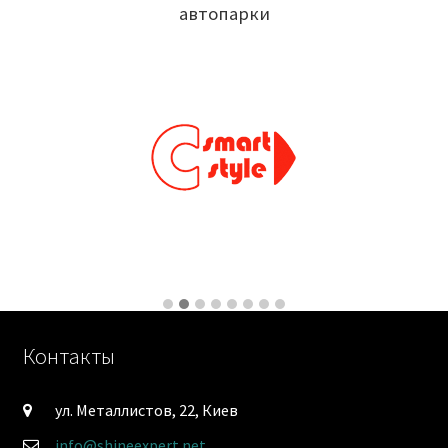
автопарки
Контакты
ул. Металлистов, 22, Киев
info@shineexpert.net