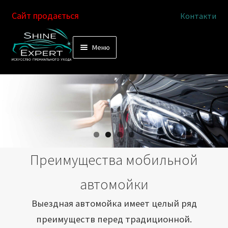
Сайт продається
Контакти
Перейти
Перейти
Меню
к
к
Услуги
навигации
содержимому
Выездная автомойка
Химчистка салона
Подетальная химчистка
Преимущества мобильной
Магазин
автомойки
Как это работает
Выездная автомойка имеет целый ряд
преимуществ перед традиционной.