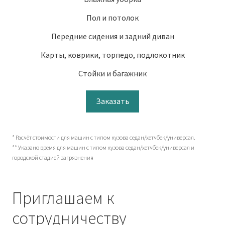
Пол и потолок
Передние сидения и задний диван
Карты, коврики, торпедо, подлокотник
Стойки и багажник
Заказать
* Расчёт стоимости для машин с типом кузова седан/хетчбек/универсал.
** Указано время для машин с типом кузова седан/хетчбек/универсал и
городской стадией загрязнения
Приглашаем к
сотрудничеству