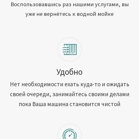
Открыть свою мойку
Воспользовавшись раз нашими услугами, вы
уже не вернётесь к водной мойке
Сотрудничество
Блог
Вакансии
Адреса обслуживания
Удобно
Нет необходимости ехать куда-то и ожидать
Контакты
своей очереди, занимайтесь своими делами
пока Ваша машина становится чистой