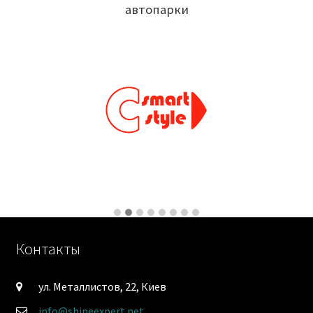
автопарки
Контакты
ул. Металлистов, 22, Киев
info@shineexpert.net