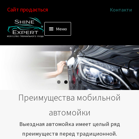
Сайт продається
Контакти
Перейти
Перейти
Меню
к
к
Услуги
навигации
содержимому
Выездная автомойка
Химчистка салона
Подетальная химчистка
Преимущества мобильной
Магазин
автомойки
Как это работает
Выездная автомойка имеет целый ряд
преимуществ перед традиционной.