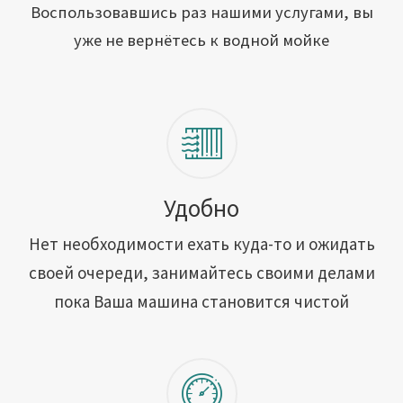
Открыть свою мойку
Воспользовавшись раз нашими услугами, вы
уже не вернётесь к водной мойке
Сотрудничество
Блог
Вакансии
Адреса обслуживания
Удобно
Нет необходимости ехать куда-то и ожидать
Контакты
своей очереди, занимайтесь своими делами
пока Ваша машина становится чистой