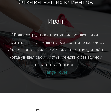
Отзывы наших клиентов
Иван
т
"Ваши сотрудники настоящие волшебники!
"Я
их-
Помыть грязную машину без воды мне казалось
я
чём-то фантастическим, я был приятно удивлён,
когда увидел свой чистый ренджик без единой
царапины. Спасибо"
Range Rover