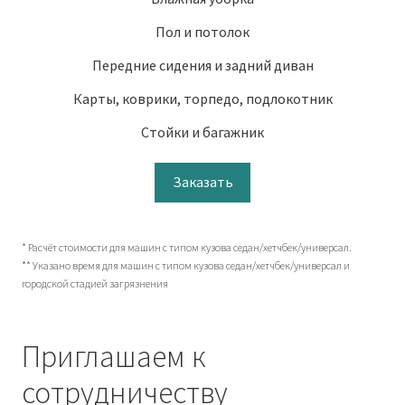
Пол и потолок
Передние сидения и задний диван
Карты, коврики, торпедо, подлокотник
Стойки и багажник
Заказать
* Расчёт стоимости для машин с типом кузова седан/хетчбек/универсал.
** Указано время для машин с типом кузова седан/хетчбек/универсал и
городской стадией загрязнения
Приглашаем к
сотрудничеству