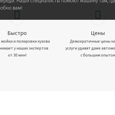
череди. Наши специалисты помоют машину там, где
добно вам!
Быстро
Цены
 мойки и полировки кузова
Демократичные цены н
нимает у наших экспертов
услуги удивят даже автом
от 30 мин!
с большим опыто