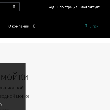
Вход
Регистрация
Мой аккаунт
Поиск
О компании
0 грн
омойки
адиционной.
 водной мойке
 у