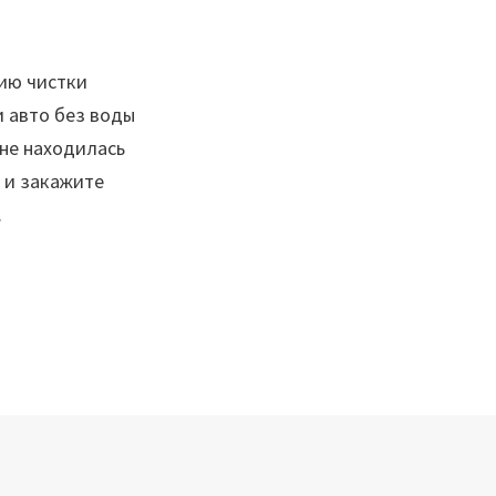
ию чистки
 авто без воды
 не находилась
 и закажите
.