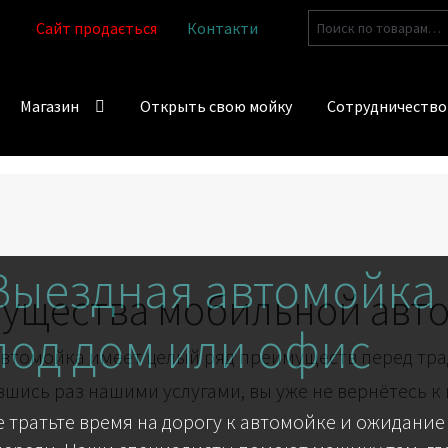
Искать:
Сайт продається
Контакти
Магазин
Открыть свою мойку
Сотрудничество
Выездная автомойка
ущества мобильной авт
под дом или офис
втомойка имеет целый ряд преимуществ перед тр
шись раз нашими услугами, вы уже не вернётесь к
е тратьте время на дорогу к автомойке и ожидание