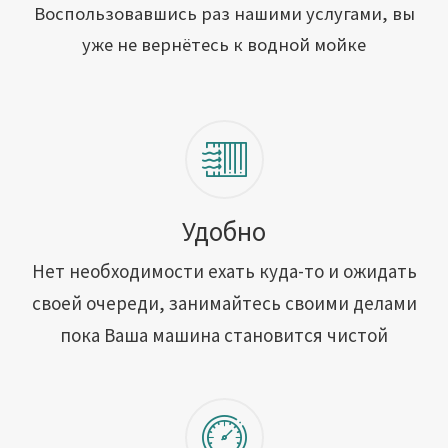
Открыть свою мойку
Воспользовавшись раз нашими услугами, вы
уже не вернётесь к водной мойке
Сотрудничество
Блог
Вакансии
Адреса обслуживания
Удобно
Нет необходимости ехать куда-то и ожидать
Контакты
своей очереди, занимайтесь своими делами
пока Ваша машина становится чистой