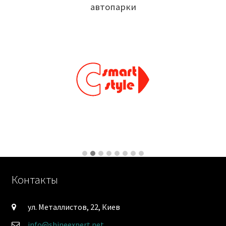
автопарки
Контакты
ул. Металлистов, 22, Киев
info@shineexpert.net