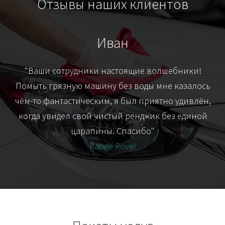
Отзывы наших клиентов
Иван
т
"Ваши сотрудники настоящие волшебники!
"Я
их-
Помыть грязную машину без воды мне казалось
я
чём-то фантастическим, я был приятно удивлён,
когда увидел свой чистый ренджик без единой
царапины. Спасибо"
Range Rover