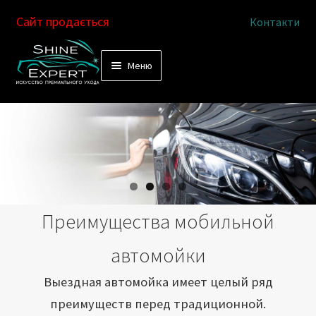
Сайт продається
Контакти
Перейти
Перейти
Меню
к
к
Услуги
навигации
содержимому
Выездная автомойка
Химчистка салона
Подетальная химчистка
Преимущества мобильной
Магазин
автомойки
Как это работает
Выездная автомойка имеет целый ряд
преимуществ перед традиционной.