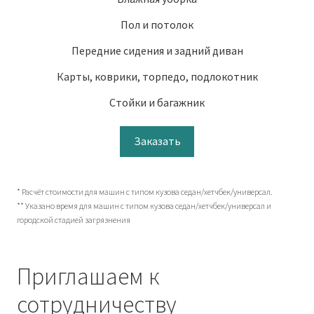
Пол и потолок
Передние сидения и задний диван
Карты, коврики, торпедо, подлокотник
Стойки и багажник
Заказать
* Расчёт стоимости для машин с типом кузова седан/хетчбек/универсал.
** Указано время для машин с типом кузова седан/хетчбек/универсал и
городской стадией загрязнения
Приглашаем к
сотрудничеству