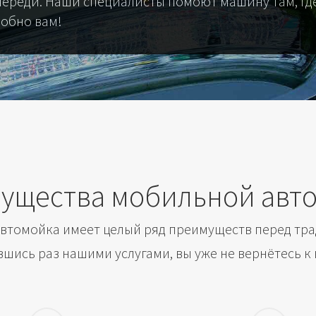
череди. Наши специалисты помоют машину там, где
добно вам!
ущества мобильной авт
втомойка имеет целый ряд преимуществ перед тр
шись раз нашими услугами, вы уже не вернётесь к