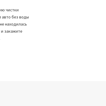
ию чистки
 авто без воды
 не находилась
 и закажите
.