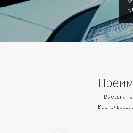
о
у
Преим
Выездная а
Воспользовав