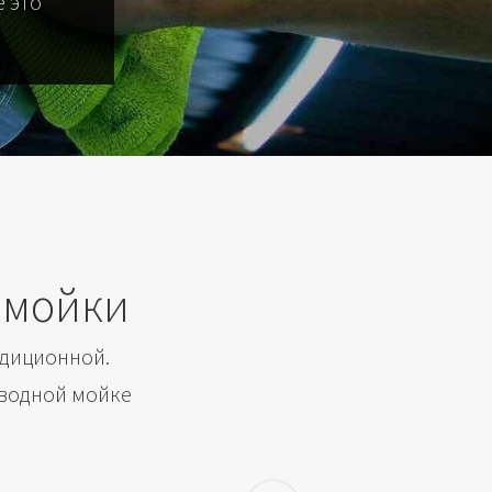
 это
омойки
адиционной.
 водной мойке