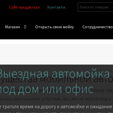
Искать:
Сайт продається
Контакти
Магазин
Открыть свою мойку
Сотрудничество
Выездная автомойка
ущества мобильной авт
под дом или офис
втомойка имеет целый ряд преимуществ перед тр
шись раз нашими услугами, вы уже не вернётесь к
е тратьте время на дорогу к автомойке и ожидание