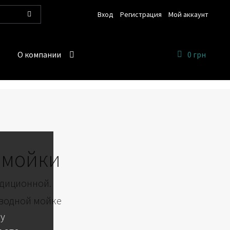
Вход
Регистрация
Мой аккаунт
Поиск
О компании
0 грн
омойки
адиционной.
 водной мойке
 у