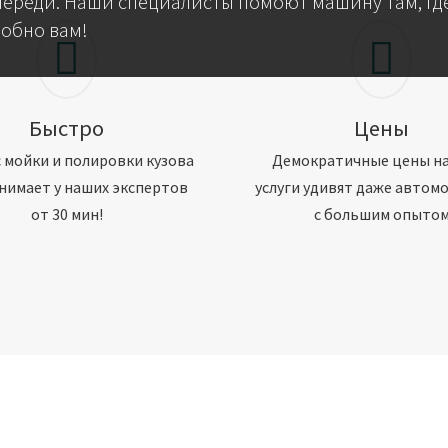
череди. Наши специалисты помоют машину там, где
добно вам!
Быстро
Цены
 мойки и полировки кузова
Демократичные цены н
нимает у наших экспертов
услуги удивят даже автом
от 30 мин!
с большим опыто