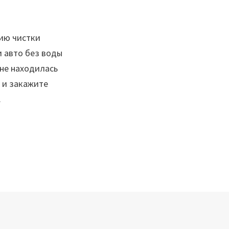
ию чистки
 авто без воды
 не находилась
 и закажите
.