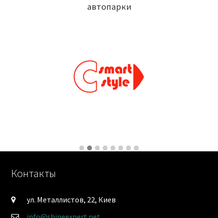
автопарки
Контакты
ул. Металлистов, 22, Киев
info@shineexpert.net