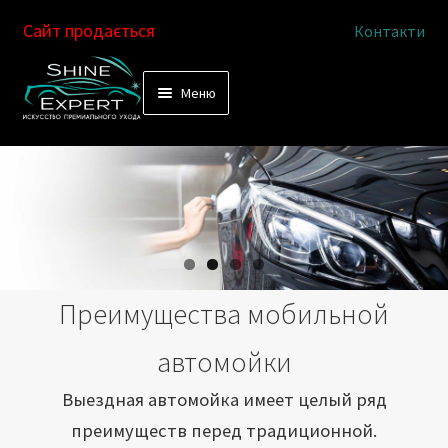
Сайт продається
Контакти
Перейти
Перейти
Меню
к
к
Услуги
навигации
содержимому
Выездная автомойка
Химчистка салона
Подетальная химчистка
Преимущества мобильной
Магазин
автомойки
Как это работает
Выездная автомойка имеет целый ряд
преимуществ перед традиционной.