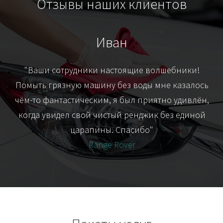
Отзывы наших клиентов
Иван
т
"Ваши сотрудники настоящие волшебники!
"Я
их-
Помыть грязную машину без воды мне казалось
я
чём-то фантастическим, я был приятно удивлён,
когда увидел свой чистый ренджик без единой
царапины. Спасибо"
Range Rover