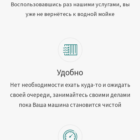
Открыть свою мойку
Воспользовавшись раз нашими услугами, вы
уже не вернётесь к водной мойке
Сотрудничество
Блог
Вакансии
Адреса обслуживания
Удобно
Нет необходимости ехать куда-то и ожидать
Контакты
своей очереди, занимайтесь своими делами
пока Ваша машина становится чистой