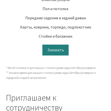
Пол и потолок
Передние сидения и задний диван
Карты, коврики, торпедо, подлокотник
Стойки и багажник
Заказать
* Расчёт стоимости для машин с типом кузова седан/хетчбек/универсал.
** Указано время для машин с типом кузова седан/хетчбек/универсал и
городской стадией загрязнения
Приглашаем к
сотрудничеству