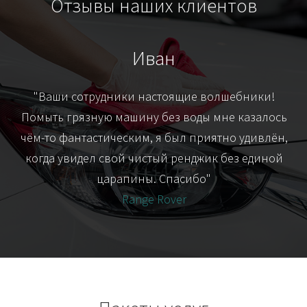
Отзывы наших клиентов
Иван
т
"Ваши сотрудники настоящие волшебники!
"Я
их-
Помыть грязную машину без воды мне казалось
я
чём-то фантастическим, я был приятно удивлён,
когда увидел свой чистый ренджик без единой
царапины. Спасибо"
Range Rover