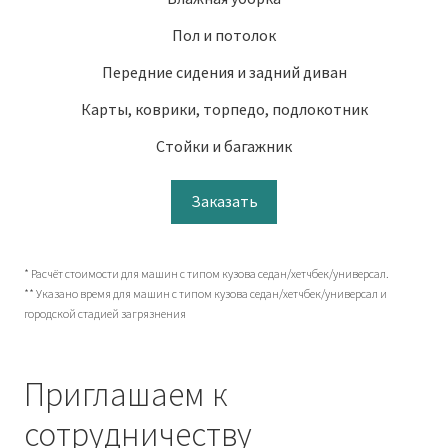
Пол и потолок
Передние сидения и задний диван
Карты, коврики, торпедо, подлокотник
Стойки и багажник
Заказать
* Расчёт стоимости для машин с типом кузова седан/хетчбек/универсал.
** Указано время для машин с типом кузова седан/хетчбек/универсал и
городской стадией загрязнения
Приглашаем к
сотрудничеству