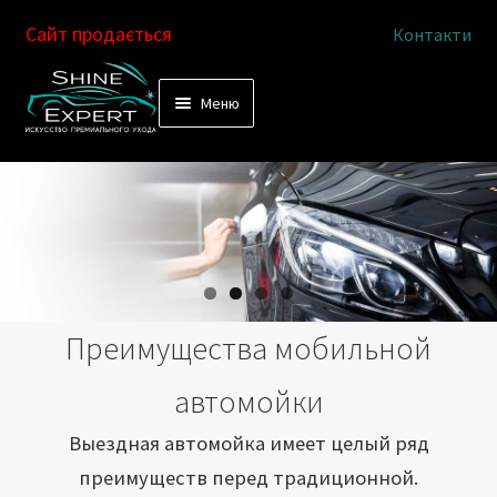
Сайт продається
Контакти
Перейти
Перейти
Меню
к
к
Услуги
навигации
содержимому
Выездная автомойка
Химчистка салона
Подетальная химчистка
Преимущества мобильной
Магазин
автомойки
Как это работает
Выездная автомойка имеет целый ряд
преимуществ перед традиционной.