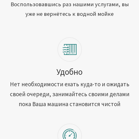
Открыть свою мойку
Воспользовавшись раз нашими услугами, вы
уже не вернётесь к водной мойке
Сотрудничество
Блог
Вакансии
Адреса обслуживания
Удобно
Нет необходимости ехать куда-то и ожидать
Контакты
своей очереди, занимайтесь своими делами
пока Ваша машина становится чистой