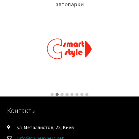
автопарки
Контакты
ул. Металлистов, 22, Киев
info@shineexpert.net