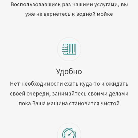
Открыть свою мойку
Воспользовавшись раз нашими услугами, вы
уже не вернётесь к водной мойке
Сотрудничество
Блог
Вакансии
Адреса обслуживания
Удобно
Нет необходимости ехать куда-то и ожидать
Контакты
своей очереди, занимайтесь своими делами
пока Ваша машина становится чистой