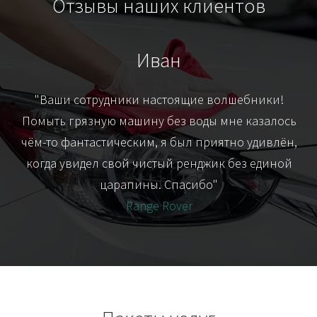
Отзывы наших клиентов
Иван
т
"Ваши сотрудники настоящие волшебники!
"Я
их-
Помыть грязную машину без воды мне казалось
я
чём-то фантастическим, я был приятно удивлён,
когда увидел свой чистый ренджик без единой
царапины. Спасибо"
Range Rover