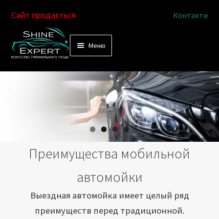
Сайт продається
Контакти
Перейти
Перейти
Меню
к
к
Услуги
навигации
содержимому
Выездная автомойка
Химчистка салона
Подетальная химчистка
Преимущества мобильной
Магазин
автомойки
Как это работает
Выездная автомойка имеет целый ряд
преимуществ перед традиционной.