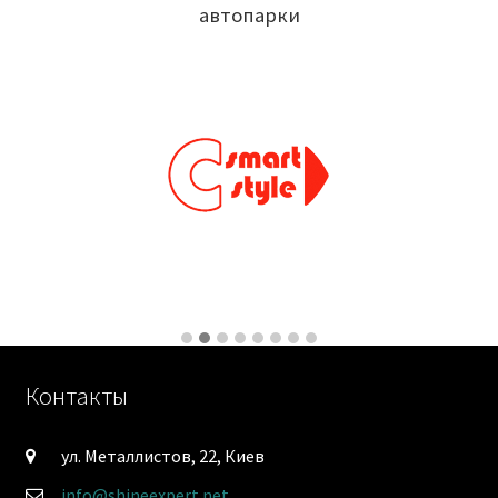
автопарки
Контакты
ул. Металлистов, 22, Киев
info@shineexpert.net