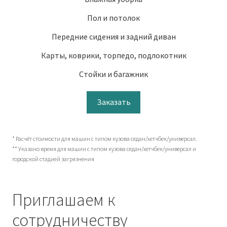
Пол и потолок
Передние сидения и задний диван
Карты, коврики, торпедо, подлокотник
Стойки и багажник
Заказать
* Расчёт стоимости для машин с типом кузова седан/хетчбек/универсал.
** Указано время для машин с типом кузова седан/хетчбек/универсал и
городской стадией загрязнения
Приглашаем к
сотрудничеству