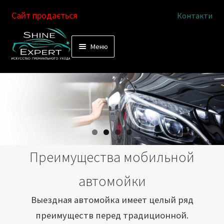
Сайт продається
Контакти
Перейти
Перейти
Меню
к
к
Услуги
навигации
содержимому
Выездная автомойка
Химчистка салона
Подетальная химчистка
Преимущества мобильной
Магазин
автомойки
Как это работает
Выездная автомойка имеет целый ряд
преимуществ перед традиционной.