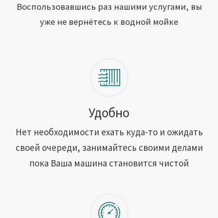
Открыть свою мойку
Воспользовавшись раз нашими услугами, вы
уже не вернётесь к водной мойке
Сотрудничество
Блог
Вакансии
Адреса обслуживания
Удобно
Нет необходимости ехать куда-то и ожидать
Контакты
своей очереди, занимайтесь своими делами
пока Ваша машина становится чистой