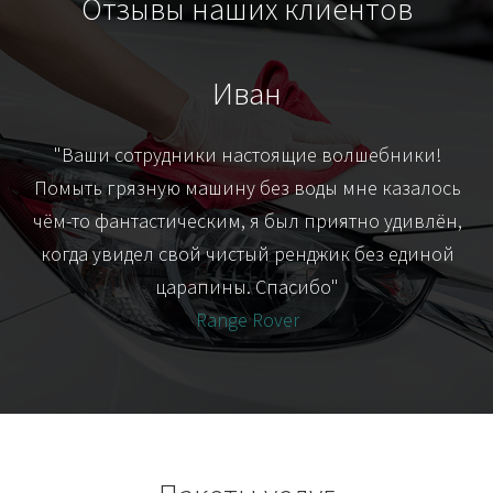
Отзывы наших клиентов
Иван
т
"Ваши сотрудники настоящие волшебники!
"Я
их-
Помыть грязную машину без воды мне казалось
я
чём-то фантастическим, я был приятно удивлён,
когда увидел свой чистый ренджик без единой
царапины. Спасибо"
Range Rover