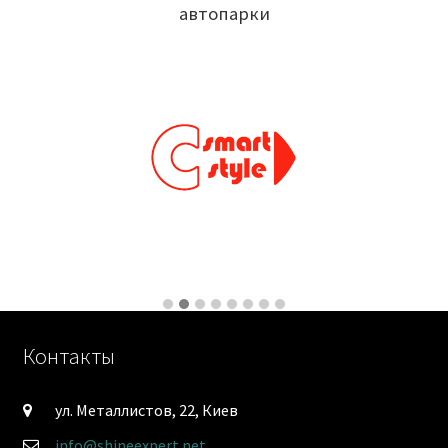
автопарки
Контакты
ул. Металлистов, 22, Киев
info@shineexpert.net