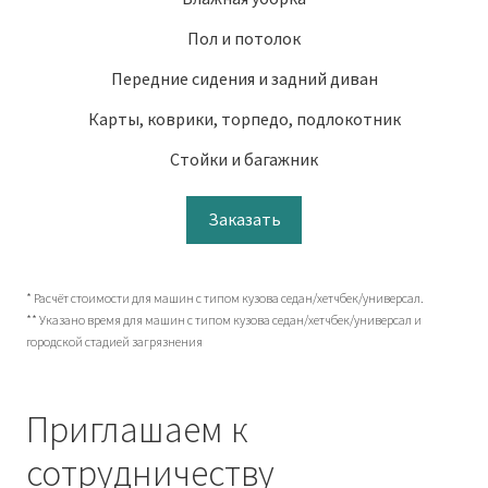
Пол и потолок
Передние сидения и задний диван
Карты, коврики, торпедо, подлокотник
Стойки и багажник
Заказать
* Расчёт стоимости для машин с типом кузова седан/хетчбек/универсал.
** Указано время для машин с типом кузова седан/хетчбек/универсал и
городской стадией загрязнения
Приглашаем к
сотрудничеству