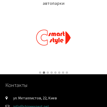
автопарки
Контакты
ул. Металлистов, 22, Киев
info@shineexpert.net