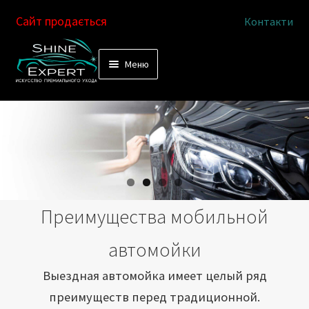
Сайт продається
Контакти
Перейти
Перейти
Меню
к
к
Услуги
навигации
содержимому
Выездная автомойка
Химчистка салона
Подетальная химчистка
Преимущества мобильной
Магазин
автомойки
Как это работает
Выездная автомойка имеет целый ряд
преимуществ перед традиционной.