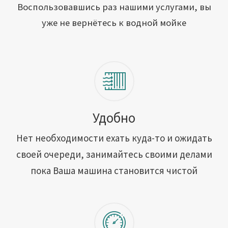
Открыть свою мойку
Воспользовавшись раз нашими услугами, вы
уже не вернётесь к водной мойке
Сотрудничество
Блог
Вакансии
Адреса обслуживания
Удобно
Нет необходимости ехать куда-то и ожидать
Контакты
своей очереди, занимайтесь своими делами
пока Ваша машина становится чистой