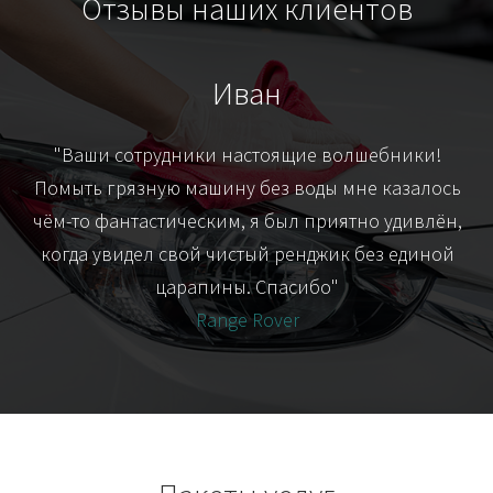
Отзывы наших клиентов
Иван
т
"Ваши сотрудники настоящие волшебники!
"Я
их-
Помыть грязную машину без воды мне казалось
я
чём-то фантастическим, я был приятно удивлён,
когда увидел свой чистый ренджик без единой
царапины. Спасибо"
Range Rover