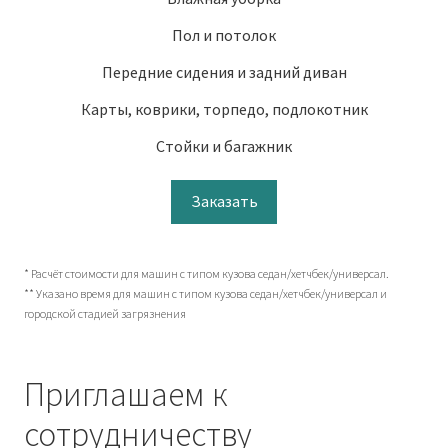
Пол и потолок
Передние сидения и задний диван
Карты, коврики, торпедо, подлокотник
Стойки и багажник
Заказать
* Расчёт стоимости для машин с типом кузова седан/хетчбек/универсал.
** Указано время для машин с типом кузова седан/хетчбек/универсал и
городской стадией загрязнения
Приглашаем к
сотрудничеству