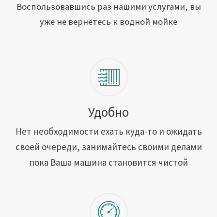
Открыть свою мойку
Воспользовавшись раз нашими услугами, вы
уже не вернётесь к водной мойке
Сотрудничество
Блог
Вакансии
Адреса обслуживания
Удобно
Нет необходимости ехать куда-то и ожидать
Контакты
своей очереди, занимайтесь своими делами
пока Ваша машина становится чистой