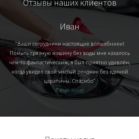
Отзывы наших клиентов
Иван
т
"Ваши сотрудники настоящие волшебники!
"Я
их-
Помыть грязную машину без воды мне казалось
я
чём-то фантастическим, я был приятно удивлён,
когда увидел свой чистый ренджик без единой
царапины. Спасибо"
Range Rover