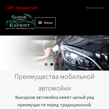
Сайт продається
Контакти
Перейти
Перейти
Меню
к
к
Услуги
навигации
содержимому
Выездная автомойка
Химчистка салона
Подетальная химчистка
Преимущества мобильной
Магазин
автомойки
Как это работает
Выездная автомойка имеет целый ряд
преимуществ перед традиционной.