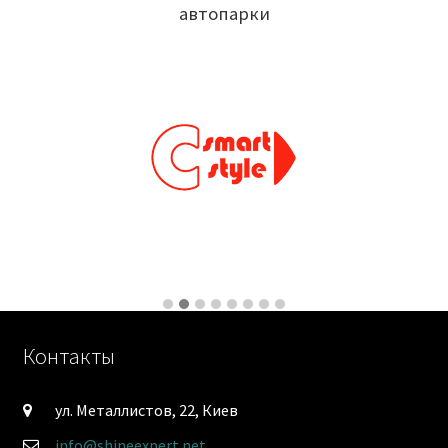
автопарки
Контакты
ул. Металлистов, 22, Киев
info@shineexpert.net