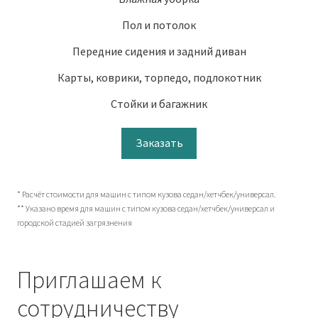
Пол и потолок
Передние сидения и задний диван
Карты, коврики, торпедо, подлокотник
Стойки и багажник
Заказать
* Расчёт стоимости для машин с типом кузова седан/хетчбек/универсал.
** Указано время для машин с типом кузова седан/хетчбек/универсал и
городской стадией загрязнения
Приглашаем к
сотрудничеству