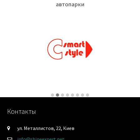
автопарки
Контакты
ул. Металлистов, 22, Киев
info@shineexpert.net