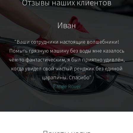
Отзывы наших клиентов
Иван
т
"Ваши сотрудники настоящие волшебники!
"Я
их-
Помыть грязную машину без воды мне казалось
я
чём-то фантастическим, я был приятно удивлён,
когда увидел свой чистый ренджик без единой
царапины. Спасибо"
Range Rover