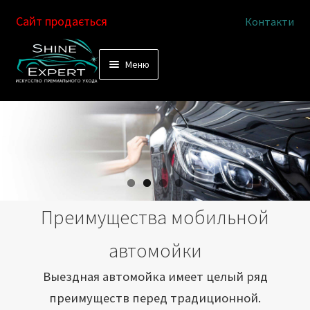
Сайт продається
Контакти
Перейти
Перейти
Меню
к
к
Услуги
навигации
содержимому
Выездная автомойка
Химчистка салона
Подетальная химчистка
Преимущества мобильной
Магазин
автомойки
Как это работает
Выездная автомойка имеет целый ряд
преимуществ перед традиционной.