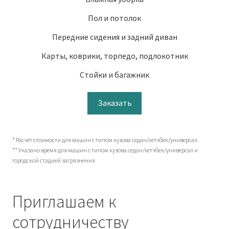
Пол и потолок
Передние сидения и задний диван
Карты, коврики, торпедо, подлокотник
Стойки и багажник
Заказать
* Расчёт стоимости для машин с типом кузова седан/хетчбек/универсал.
** Указано время для машин с типом кузова седан/хетчбек/универсал и
городской стадией загрязнения
Приглашаем к
сотрудничеству