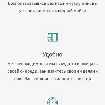
Открыть свою мойку
Воспользовавшись раз нашими услугами, вы
уже не вернётесь к водной мойке
Сотрудничество
Блог
Вакансии
Адреса обслуживания
Удобно
Нет необходимости ехать куда-то и ожидать
Контакты
своей очереди, занимайтесь своими делами
пока Ваша машина становится чистой