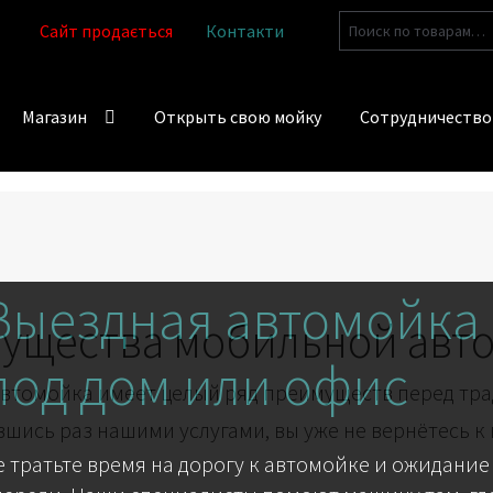
Искать:
Сайт продається
Контакти
Магазин
Открыть свою мойку
Сотрудничество
Выездная автомойка
ущества мобильной авт
под дом или офис
втомойка имеет целый ряд преимуществ перед тр
шись раз нашими услугами, вы уже не вернётесь к
е тратьте время на дорогу к автомойке и ожидание