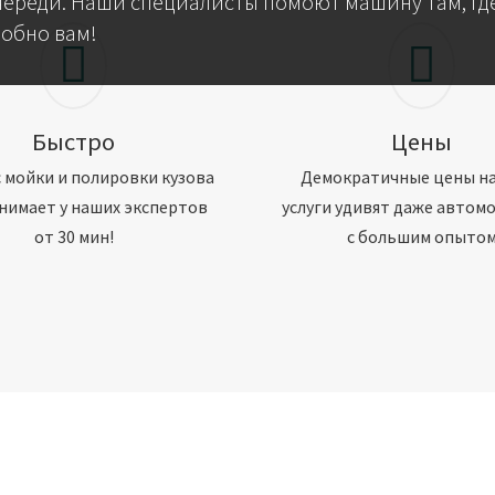
череди. Наши специалисты помоют машину там, где
добно вам!
Быстро
Цены
 мойки и полировки кузова
Демократичные цены н
нимает у наших экспертов
услуги удивят даже автом
от 30 мин!
с большим опыто