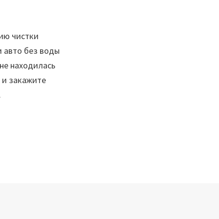
ию чистки
 авто без воды
 не находилась
 и закажите
.