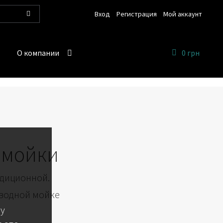
Вход
Регистрация
Мой аккаунт
Поиск
О компании
0 грн
омойки
адиционной.
 водной мойке
 у