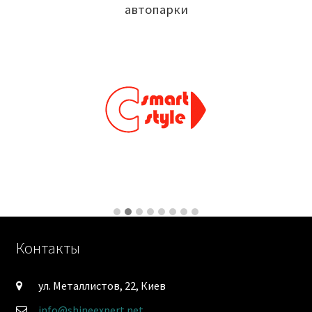
автопарки
Контакты
ул. Металлистов, 22, Киев
info@shineexpert.net