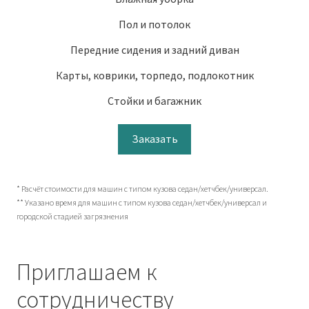
Пол и потолок
Передние сидения и задний диван
Карты, коврики, торпедо, подлокотник
Стойки и багажник
Заказать
* Расчёт стоимости для машин с типом кузова седан/хетчбек/универсал.
** Указано время для машин с типом кузова седан/хетчбек/универсал и
городской стадией загрязнения
Приглашаем к
сотрудничеству