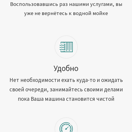
Открыть свою мойку
Воспользовавшись раз нашими услугами, вы
уже не вернётесь к водной мойке
Сотрудничество
Блог
Вакансии
Адреса обслуживания
Удобно
Нет необходимости ехать куда-то и ожидать
Контакты
своей очереди, занимайтесь своими делами
пока Ваша машина становится чистой