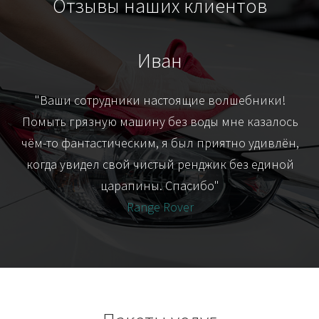
Отзывы наших клиентов
Иван
т
"Ваши сотрудники настоящие волшебники!
"Я
их-
Помыть грязную машину без воды мне казалось
я
чём-то фантастическим, я был приятно удивлён,
когда увидел свой чистый ренджик без единой
царапины. Спасибо"
Range Rover