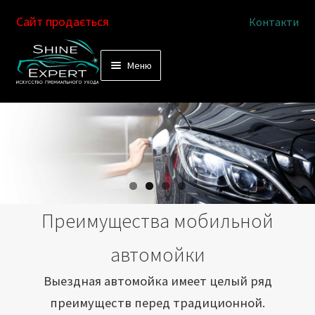
Сайт продається
Контакти
Перейти
Перейти
Меню
к
к
Услуги
навигации
содержимому
Выездная автомойка
Химчистка салона
Подетальная химчистка
Преимущества мобильной
Магазин
автомойки
Как это работает
Выездная автомойка имеет целый ряд
преимуществ перед традиционной.