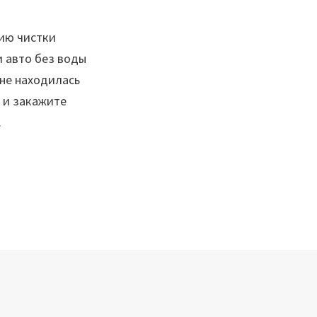
ию чистки
 авто без воды
 не находилась
 и закажите
.