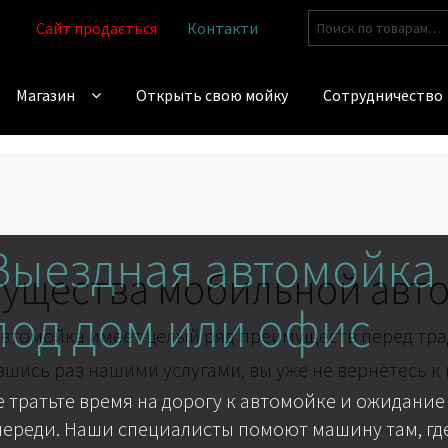
Искать:
Сайт продається
Контакти
Магазин
Открыть свою мойку
Сотрудничество
Выездная автомойка
ущества мобильной авт
под дом или офис
втомойка имеет целый ряд преимуществ перед тр
шись раз нашими услугами, вы уже не вернётесь к
е тратьте время на дорогу к автомойке и ожидание
череди. Наши специалисты помоют машину там, где