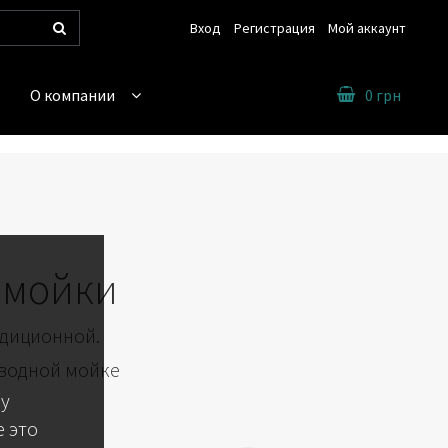
Вход
Регистрация
Мой аккаунт
Поиск
О компании
0 грн
омойки
адиционной.
 водной мойке
 у
 это