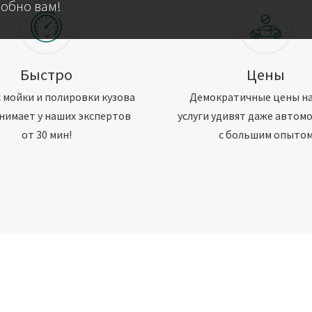
добно вам!
Быстро
Цены
 мойки и полировки кузова
Демократичные цены н
нимает у наших экспертов
услуги удивят даже автом
от 30 мин!
с большим опыто