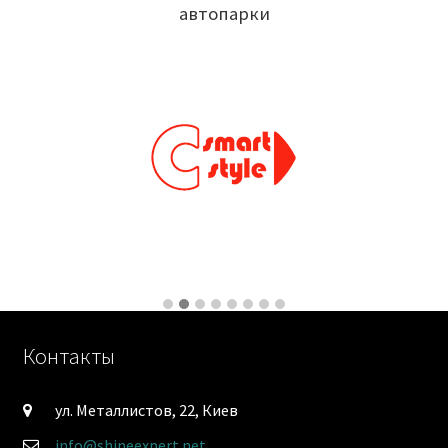
автопарки
Контакты
ул. Металлистов, 22, Киев
info@shineexpert.net