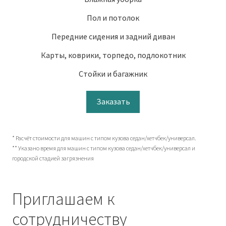
Пол и потолок
Передние сидения и задний диван
Карты, коврики, торпедо, подлокотник
Стойки и багажник
Заказать
* Расчёт стоимости для машин с типом кузова седан/хетчбек/универсал.
** Указано время для машин с типом кузова седан/хетчбек/универсал и
городской стадией загрязнения
Приглашаем к
сотрудничеству