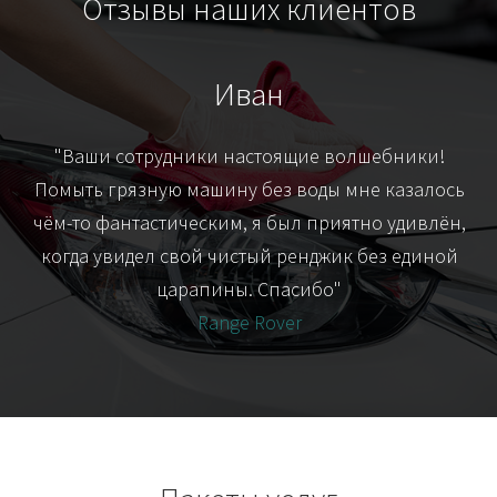
Отзывы наших клиентов
Иван
т
"Ваши сотрудники настоящие волшебники!
"Я
их-
Помыть грязную машину без воды мне казалось
я
чём-то фантастическим, я был приятно удивлён,
когда увидел свой чистый ренджик без единой
царапины. Спасибо"
Range Rover