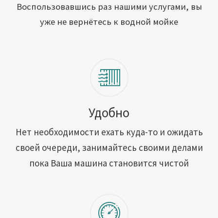
Открыть свою мойку
Воспользовавшись раз нашими услугами, вы
уже не вернётесь к водной мойке
Сотрудничество
Блог
Вакансии
Адреса обслуживания
Удобно
Нет необходимости ехать куда-то и ожидать
Контакты
своей очереди, занимайтесь своими делами
пока Ваша машина становится чистой