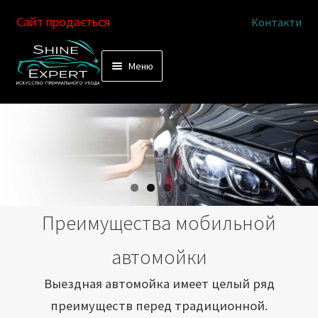
Сайт продається
Контакти
Перейти
Перейти
Меню
к
к
Услуги
навигации
содержимому
Выездная автомойка
Химчистка салона
Подетальная химчистка
Преимущества мобильной
Магазин
автомойки
Как это работает
Выездная автомойка имеет целый ряд
преимуществ перед традиционной.