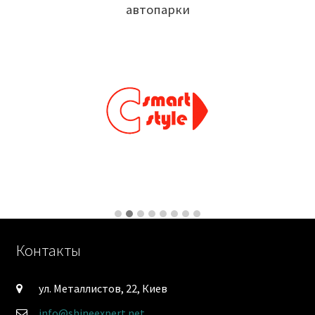
автопарки
Контакты
ул. Металлистов, 22, Киев
info@shineexpert.net