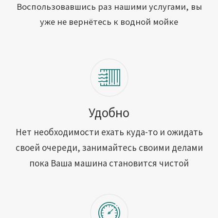
Открыть свою мойку
Воспользовавшись раз нашими услугами, вы
уже не вернётесь к водной мойке
Сотрудничество
Блог
Вакансии
Адреса обслуживания
Удобно
Нет необходимости ехать куда-то и ожидать
Контакты
своей очереди, занимайтесь своими делами
пока Ваша машина становится чистой