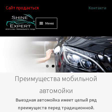
Сайт продається
Контакти
Перейти
Перейти
Меню
к
к
Услуги
навигации
содержимому
Выездная автомойка
Химчистка салона
Подетальная химчистка
Преимущества мобильной
Магазин
автомойки
Как это работает
Выездная автомойка имеет целый ряд
преимуществ перед традиционной.