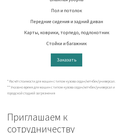
Пол и потолок
Передние сидения и задний диван
Карты, коврики, торпедо, подлокотник
Стойки и багажник
Заказать
* Расчёт стоимости для машин с типом кузова седан/хетчбек/универсал.
** Указано время для машин с типом кузова седан/хетчбек/универсал и
городской стадией загрязнения
Приглашаем к
сотрудничеству