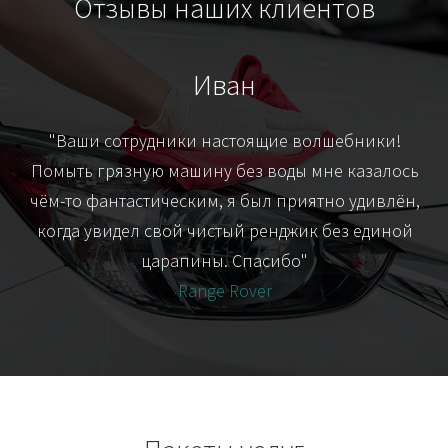
Отзывы наших клиентов
Иван
т
"Ваши сотрудники настоящие волшебники!
"Я
их-
Помыть грязную машину без воды мне казалось
я
чём-то фантастическим, я был приятно удивлён,
когда увидел свой чистый ренджик без единой
царапины. Спасибо"
Range Rover