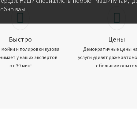
череди. Наши специалисты помоют машину там, где
добно вам!
Быстро
Цены
 мойки и полировки кузова
Демократичные цены н
нимает у наших экспертов
услуги удивят даже автом
от 30 мин!
с большим опыто