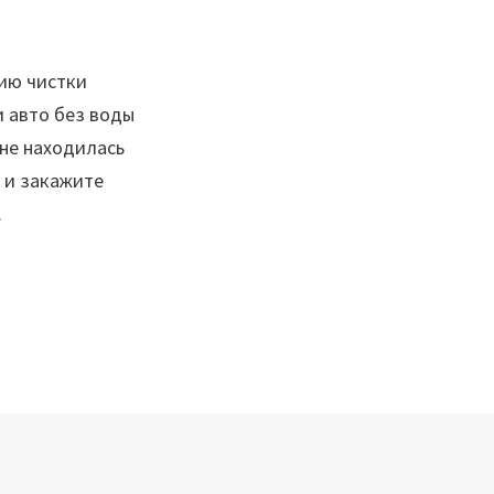
ию чистки
 авто без воды
 не находилась
 и закажите
.