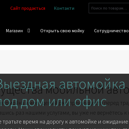
Искать:
Сайт продається
Контакти
Магазин
Открыть свою мойку
Сотрудничество
Выездная автомойка
ущества мобильной авт
под дом или офис
втомойка имеет целый ряд преимуществ перед тр
шись раз нашими услугами, вы уже не вернётесь к
е тратьте время на дорогу к автомойке и ожидание