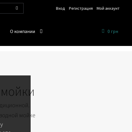
Вход
Регистрация
Мой аккаунт
Поиск
О компании
0 грн
омойки
адиционной.
 водной мойке
 у