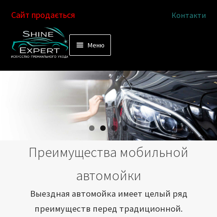
Сайт продається
Контакти
Перейти
Перейти
Меню
к
к
Услуги
навигации
содержимому
Выездная автомойка
Химчистка салона
Подетальная химчистка
Преимущества мобильной
Магазин
автомойки
Как это работает
Выездная автомойка имеет целый ряд
преимуществ перед традиционной.