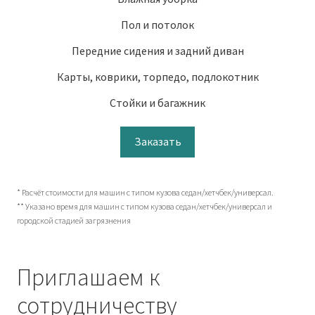
Пол и потолок
Передние сидения и задний диван
Карты, коврики, торпедо, подлокотник
Стойки и багажник
Заказать
* Расчёт стоимости для машин с типом кузова седан/хетчбек/универсал.
** Указано время для машин с типом кузова седан/хетчбек/универсал и
городской стадией загрязнения
Приглашаем к
сотрудничеству