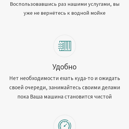
Открыть свою мойку
Воспользовавшись раз нашими услугами, вы
уже не вернётесь к водной мойке
Сотрудничество
Блог
Вакансии
Адреса обслуживания
Удобно
Нет необходимости ехать куда-то и ожидать
Контакты
своей очереди, занимайтесь своими делами
пока Ваша машина становится чистой