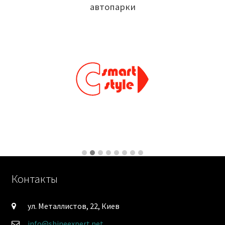
автопарки
Контакты
ул. Металлистов, 22, Киев
info@shineexpert.net