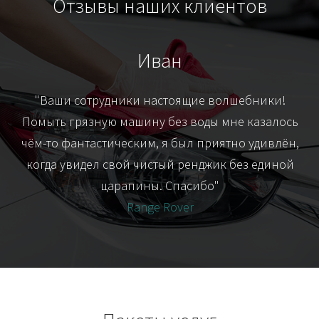
Отзывы наших клиентов
Иван
т
"Ваши сотрудники настоящие волшебники!
"Я
их-
Помыть грязную машину без воды мне казалось
я
чём-то фантастическим, я был приятно удивлён,
когда увидел свой чистый ренджик без единой
царапины. Спасибо"
Range Rover