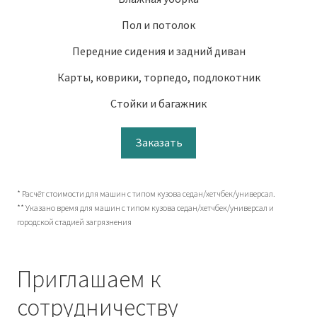
Пол и потолок
Передние сидения и задний диван
Карты, коврики, торпедо, подлокотник
Стойки и багажник
Заказать
* Расчёт стоимости для машин с типом кузова седан/хетчбек/универсал.
** Указано время для машин с типом кузова седан/хетчбек/универсал и
городской стадией загрязнения
Приглашаем к
сотрудничеству