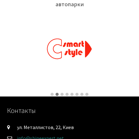
автопарки
Контакты
ул. Металлистов, 22, Киев
info@shineexpert.net