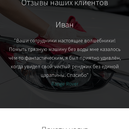
Отзывы наших клиентов
Иван
т
"Ваши сотрудники настоящие волшебники!
"Я
их-
Помыть грязную машину без воды мне казалось
я
чём-то фантастическим, я был приятно удивлён,
когда увидел свой чистый ренджик без единой
царапины. Спасибо"
Range Rover