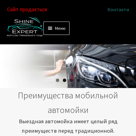
Сайт продається
Контакти
Перейти
Перейти
Меню
к
к
Услуги
навигации
содержимому
Выездная автомойка
Химчистка салона
Подетальная химчистка
Преимущества мобильной
Магазин
автомойки
Как это работает
Выездная автомойка имеет целый ряд
преимуществ перед традиционной.