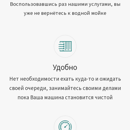
Открыть свою мойку
Воспользовавшись раз нашими услугами, вы
уже не вернётесь к водной мойке
Сотрудничество
Блог
Вакансии
Адреса обслуживания
Удобно
Нет необходимости ехать куда-то и ожидать
Контакты
своей очереди, занимайтесь своими делами
пока Ваша машина становится чистой