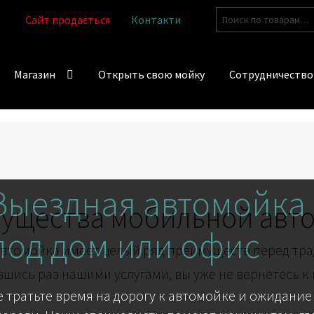
Искать:
Сайт продається
Контакти
Магазин
Открыть свою мойку
Сотрудничество
Выездная автомойка
ущества мобильной авт
под дом или офис
втомойка имеет целый ряд преимуществ перед тр
шись раз нашими услугами, вы уже не вернётесь к
е тратьте время на дорогу к автомойке и ожидание