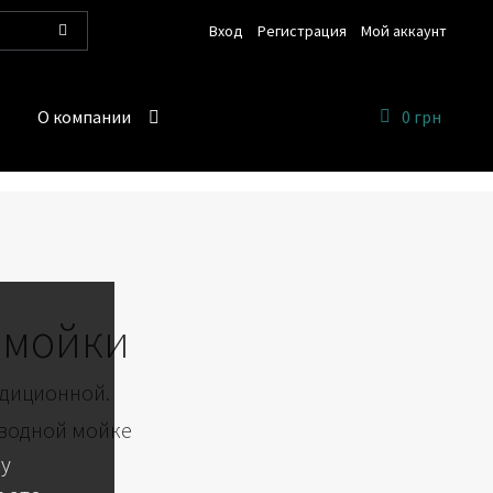
Вход
Регистрация
Мой аккаунт
Поиск
О компании
0 грн
омойки
адиционной.
 водной мойке
 у