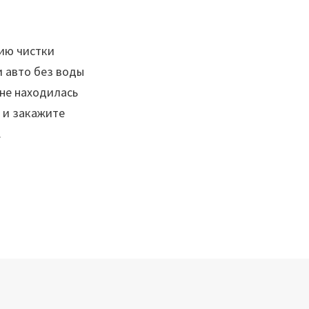
ию чистки
 авто без воды
 не находилась
 и закажите
.