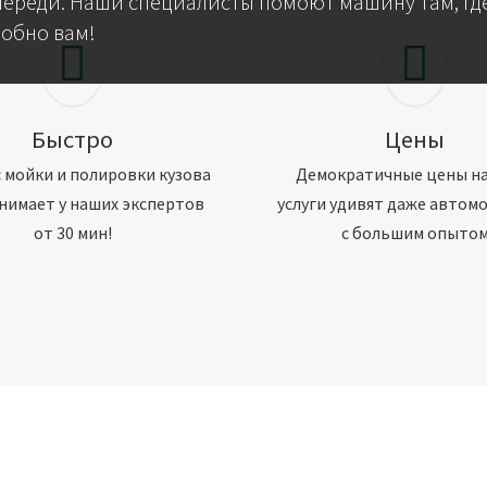
череди. Наши специалисты помоют машину там, где
добно вам!
Быстро
Цены
 мойки и полировки кузова
Демократичные цены н
нимает у наших экспертов
услуги удивят даже автом
от 30 мин!
с большим опыто