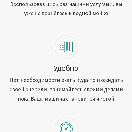
Открыть свою мойку
Воспользовавшись раз нашими услугами, вы
уже не вернётесь к водной мойке
Сотрудничество
Блог
Вакансии
Адреса обслуживания
Удобно
Нет необходимости ехать куда-то и ожидать
Контакты
своей очереди, занимайтесь своими делами
пока Ваша машина становится чистой