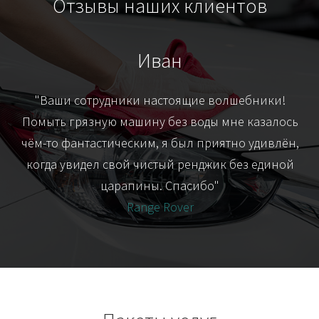
Отзывы наших клиентов
Иван
т
"Ваши сотрудники настоящие волшебники!
"Я
их-
Помыть грязную машину без воды мне казалось
я
чём-то фантастическим, я был приятно удивлён,
когда увидел свой чистый ренджик без единой
царапины. Спасибо"
Range Rover