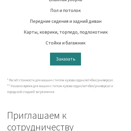
Пол и потолок
Передние сидения и задний диван
Карты, коврики, торпедо, подлокотник
Стойки и багажник
Заказать
* Расчёт стоимости для машин с типом кузова седан/хетчбек/универсал.
** Указано время для машин с типом кузова седан/хетчбек/универсал и
городской стадией загрязнения
Приглашаем к
сотрудничеству