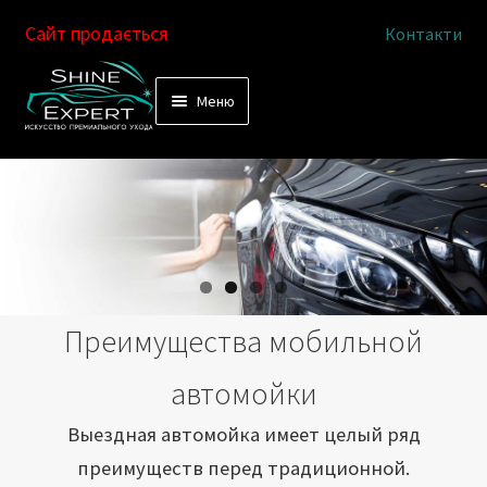
Сайт продається
Контакти
Перейти
Перейти
Меню
к
к
Услуги
навигации
содержимому
Выездная автомойка
Химчистка салона
Подетальная химчистка
Преимущества мобильной
Магазин
автомойки
Как это работает
Выездная автомойка имеет целый ряд
преимуществ перед традиционной.