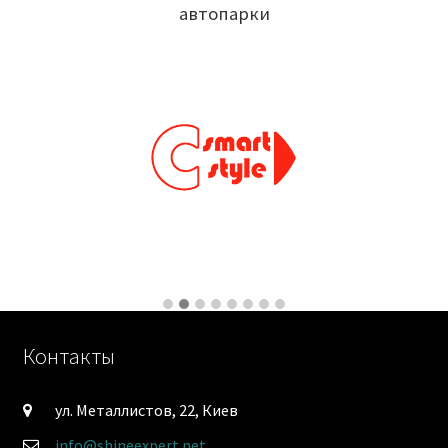
автопарки
Контакты
ул. Металлистов, 22, Киев
info@shineexpert.net