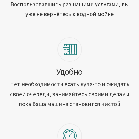
Открыть свою мойку
Воспользовавшись раз нашими услугами, вы
уже не вернётесь к водной мойке
Сотрудничество
Блог
Вакансии
Адреса обслуживания
Удобно
Нет необходимости ехать куда-то и ожидать
Контакты
своей очереди, занимайтесь своими делами
пока Ваша машина становится чистой