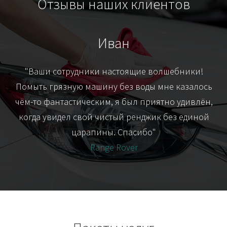
Отзывы наших клиентов
Иван
т
"Ваши сотрудники настоящие волшебники!
"Я
их-
Помыть грязную машину без воды мне казалось
я
чём-то фантастическим, я был приятно удивлён,
когда увидел свой чистый ренджик без единой
царапины. Спасибо"
Range Rover