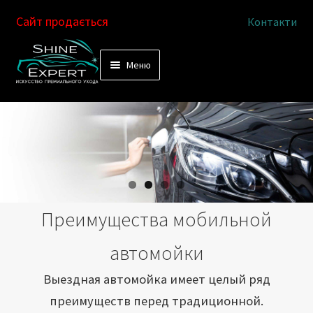
Сайт продається
Контакти
Перейти
Перейти
Меню
к
к
Услуги
навигации
содержимому
Выездная автомойка
Химчистка салона
Подетальная химчистка
Преимущества мобильной
Магазин
автомойки
Как это работает
Выездная автомойка имеет целый ряд
преимуществ перед традиционной.