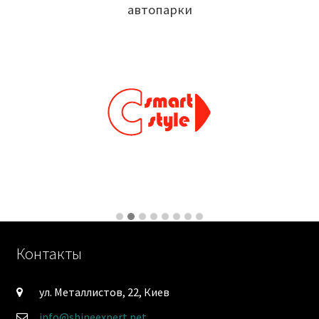
автопарки
Контакты
ул. Металлистов, 22, Киев
info@shineexpert.net