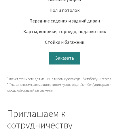
Пол и потолок
Передние сидения и задний диван
Карты, коврики, торпедо, подлокотник
Стойки и багажник
Заказать
* Расчёт стоимости для машин с типом кузова седан/хетчбек/универсал.
** Указано время для машин с типом кузова седан/хетчбек/универсал и
городской стадией загрязнения
Приглашаем к
сотрудничеству