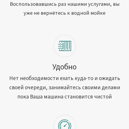
Открыть свою мойку
Воспользовавшись раз нашими услугами, вы
уже не вернётесь к водной мойке
Сотрудничество
Блог
Вакансии
Адреса обслуживания
Удобно
Нет необходимости ехать куда-то и ожидать
Контакты
своей очереди, занимайтесь своими делами
пока Ваша машина становится чистой