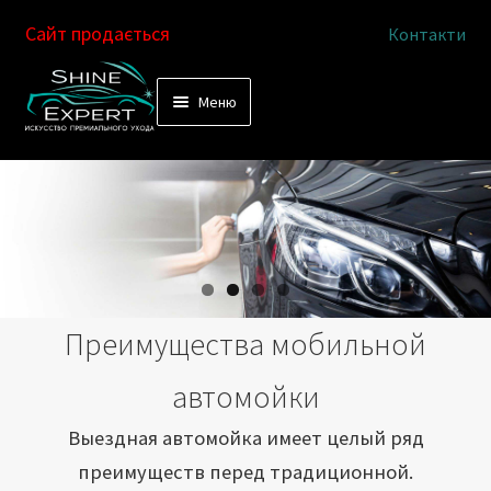
Сайт продається
Контакти
Перейти
Перейти
Меню
к
к
Услуги
навигации
содержимому
Выездная автомойка
Химчистка салона
Подетальная химчистка
Преимущества мобильной
Магазин
автомойки
Как это работает
Выездная автомойка имеет целый ряд
преимуществ перед традиционной.