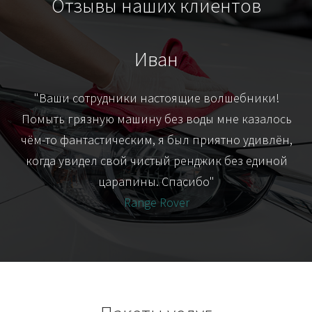
Отзывы наших клиентов
Иван
т
"Ваши сотрудники настоящие волшебники!
"Я
их-
Помыть грязную машину без воды мне казалось
я
чём-то фантастическим, я был приятно удивлён,
когда увидел свой чистый ренджик без единой
царапины. Спасибо"
Range Rover