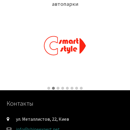
автопарки
Контакты
ул. Металлистов, 22, Киев
info@shineexpert.net