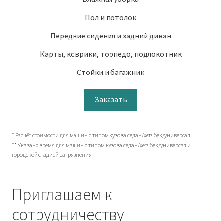
Пол и потолок
Передние сидения и задний диван
Карты, коврики, торпедо, подлокотник
Стойки и багажник
Заказать
* Расчёт стоимости для машин с типом кузова седан/хетчбек/универсал.
** Указано время для машин с типом кузова седан/хетчбек/универсал и
городской стадией загрязнения
Приглашаем к
сотрудничеству