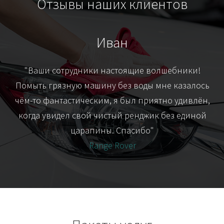
Отзывы наших клиентов
Иван
т
"Ваши сотрудники настоящие волшебники!
"Я
их-
Помыть грязную машину без воды мне казалось
я
чём-то фантастическим, я был приятно удивлён,
когда увидел свой чистый ренджик без единой
царапины. Спасибо"
Range Rover