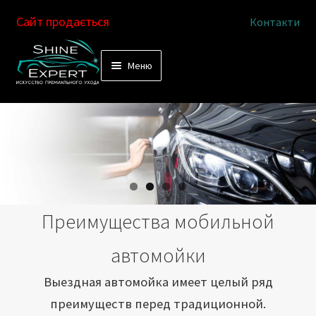
Сайт продається
Контакти
Перейти
Перейти
Меню
к
к
Услуги
навигации
содержимому
Выездная автомойка
Химчистка салона
Подетальная химчистка
Преимущества мобильной
Магазин
автомойки
Как это работает
Выездная автомойка имеет целый ряд
преимуществ перед традиционной.