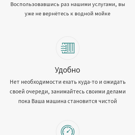
Открыть свою мойку
Воспользовавшись раз нашими услугами, вы
уже не вернётесь к водной мойке
Сотрудничество
Блог
Вакансии
Адреса обслуживания
Удобно
Нет необходимости ехать куда-то и ожидать
Контакты
своей очереди, занимайтесь своими делами
пока Ваша машина становится чистой