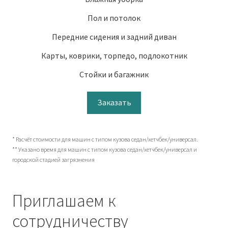
Пол и потолок
Передние сидения и задний диван
Карты, коврики, торпедо, подлокотник
Стойки и багажник
Заказать
* Расчёт стоимости для машин с типом кузова седан/хетчбек/универсал.
** Указано время для машин с типом кузова седан/хетчбек/универсал и
городской стадией загрязнения
Приглашаем к
сотрудничеству