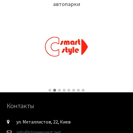
автопарки
Контакты
ул. Металлистов, 22, Киев
info@shineexpert.net