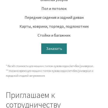
Пол и потолок
Передние сидения и задний диван
Карты, коврики, торпедо, подлокотник
Стойки и багажник
Заказать
* Расчёт стоимости для машин с типом кузова седан/хетчбек/универсал.
** Указано время для машин с типом кузова седан/хетчбек/универсал и
городской стадией загрязнения
Приглашаем к
сотрудничеству