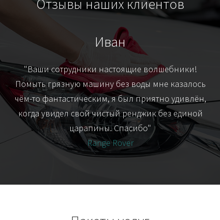
Отзывы наших клиентов
Иван
т
"Ваши сотрудники настоящие волшебники!
"Я
их-
Помыть грязную машину без воды мне казалось
я
чём-то фантастическим, я был приятно удивлён,
когда увидел свой чистый ренджик без единой
царапины. Спасибо"
Range Rover