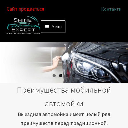
Сайт продається
Контакти
Перейти
Перейти
Меню
к
к
Услуги
навигации
содержимому
Выездная автомойка
Химчистка салона
Подетальная химчистка
Преимущества мобильной
Магазин
автомойки
Как это работает
Выездная автомойка имеет целый ряд
преимуществ перед традиционной.