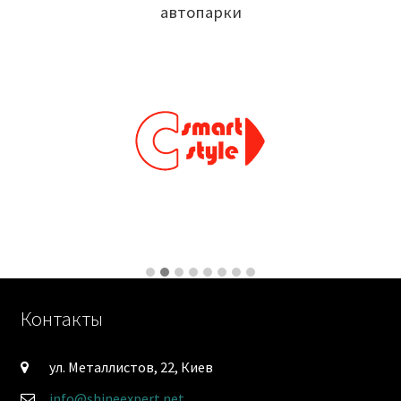
автопарки
Контакты
ул. Металлистов, 22, Киев
info@shineexpert.net