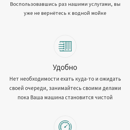
Открыть свою мойку
Воспользовавшись раз нашими услугами, вы
уже не вернётесь к водной мойке
Сотрудничество
Блог
Вакансии
Адреса обслуживания
Удобно
Нет необходимости ехать куда-то и ожидать
Контакты
своей очереди, занимайтесь своими делами
пока Ваша машина становится чистой