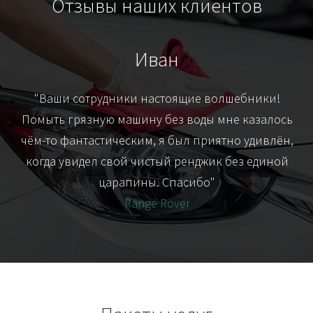
Отзывы наших клиентов
Иван
т
"Ваши сотрудники настоящие волшебники!
"Я
их-
Помыть грязную машину без воды мне казалось
я
чём-то фантастическим, я был приятно удивлён,
когда увидел свой чистый ренджик без единой
царапины. Спасибо"
Range Rover