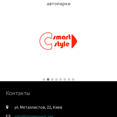
автопарки
Контакты
ул. Металлистов, 22, Киев
info@shineexpert.net