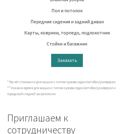
Пол и потолок
Передние сидения и задний диван
Карты, коврики, торпедо, подлокотник
Стойки и багажник
Заказать
* Расчёт стоимости для машин с типом кузова седан/хетчбек/универсал.
** Указано время для машин с типом кузова седан/хетчбек/универсал и
городской стадией загрязнения
Приглашаем к
сотрудничеству