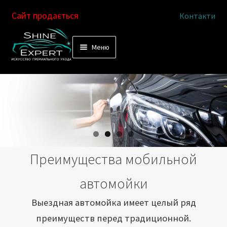
Сайт продається
Контакти
Перейти
Перейти
Меню
к
к
Услуги
навигации
содержимому
Выездная автомойка
Химчистка салона
Подетальная химчистка
Преимущества мобильной
Магазин
автомойки
Как это работает
Выездная автомойка имеет целый ряд
преимуществ перед традиционной.