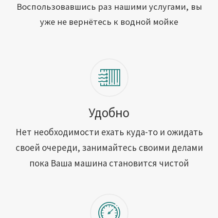
Открыть свою мойку
Воспользовавшись раз нашими услугами, вы
уже не вернётесь к водной мойке
Сотрудничество
Блог
Вакансии
Адреса обслуживания
Удобно
Нет необходимости ехать куда-то и ожидать
Контакты
своей очереди, занимайтесь своими делами
пока Ваша машина становится чистой