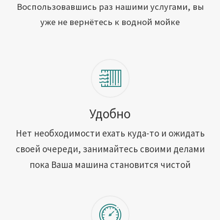
Открыть свою мойку
Воспользовавшись раз нашими услугами, вы
уже не вернётесь к водной мойке
Сотрудничество
Блог
Вакансии
Адреса обслуживания
Удобно
Нет необходимости ехать куда-то и ожидать
Контакты
своей очереди, занимайтесь своими делами
пока Ваша машина становится чистой