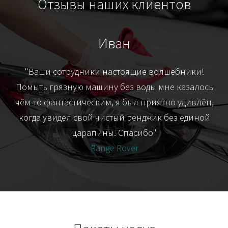
Отзывы наших клиентов
Иван
т
"Ваши сотрудники настоящие волшебники!
"Я
их-
Помыть грязную машину без воды мне казалось
я
чём-то фантастическим, я был приятно удивлён,
когда увидел свой чистый ренджик без единой
царапины. Спасибо"
Range Rover