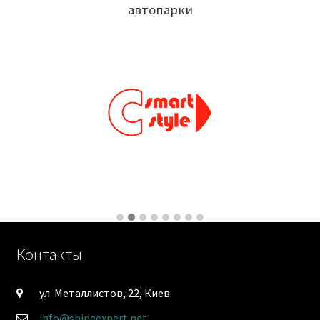
автопарки
Контакты
ул. Металлистов, 22, Киев
info@shineexpert.net