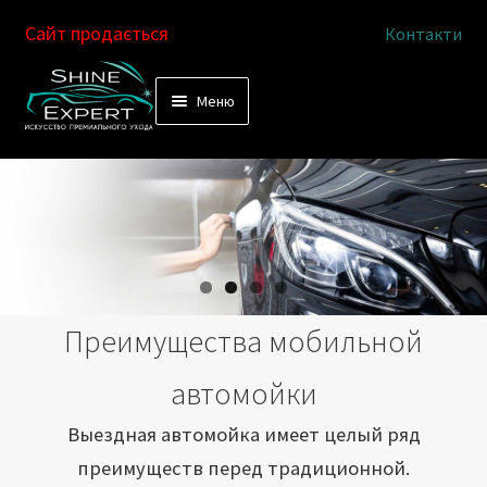
Сайт продається
Контакти
Перейти
Перейти
Меню
к
к
Услуги
навигации
содержимому
Выездная автомойка
Химчистка салона
Подетальная химчистка
Преимущества мобильной
Магазин
автомойки
Как это работает
Выездная автомойка имеет целый ряд
преимуществ перед традиционной.