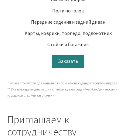
Пол и потолок
Передние сидения и задний диван
Карты, коврики, торпедо, подлокотник
Стойки и багажник
Заказать
* Расчёт стоимости для машин с типом кузова седан/хетчбек/универсал.
** Указано время для машин с типом кузова седан/хетчбек/универсал и
городской стадией загрязнения
Приглашаем к
сотрудничеству