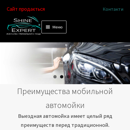
Сайт продається
Контакти
Перейти
Перейти
Меню
к
к
Услуги
навигации
содержимому
Выездная автомойка
Химчистка салона
Подетальная химчистка
Преимущества мобильной
Магазин
автомойки
Как это работает
Выездная автомойка имеет целый ряд
преимуществ перед традиционной.