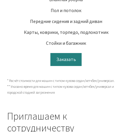
Пол и потолок
Передние сидения и задний диван
Карты, коврики, торпедо, подлокотник
Стойки и багажник
Заказать
* Расчёт стоимости для машин с типом кузова седан/хетчбек/универсал.
** Указано время для машин с типом кузова седан/хетчбек/универсал и
городской стадией загрязнения
Приглашаем к
сотрудничеству