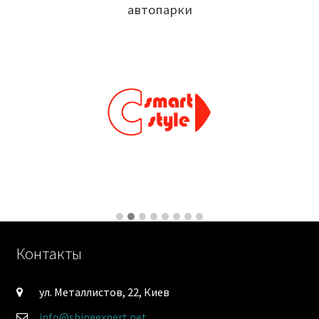
автопарки
Контакты
ул. Металлистов, 22, Киев
info@shineexpert.net