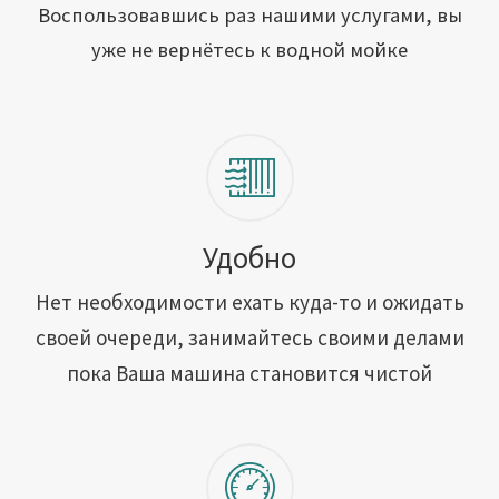
Открыть свою мойку
Воспользовавшись раз нашими услугами, вы
уже не вернётесь к водной мойке
Сотрудничество
Блог
Вакансии
Адреса обслуживания
Удобно
Нет необходимости ехать куда-то и ожидать
Контакты
своей очереди, занимайтесь своими делами
пока Ваша машина становится чистой