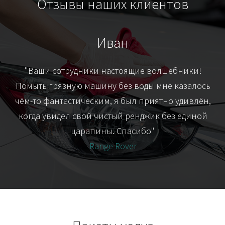
Отзывы наших клиентов
Иван
т
"Ваши сотрудники настоящие волшебники!
"Я
их-
Помыть грязную машину без воды мне казалось
я
чём-то фантастическим, я был приятно удивлён,
когда увидел свой чистый ренджик без единой
царапины. Спасибо"
Range Rover