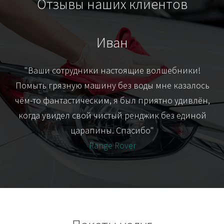
Отзывы наших клиентов
Иван
т
"Ваши сотрудники настоящие волшебники!
"Я
их-
Помыть грязную машину без воды мне казалось
я
чём-то фантастическим, я был приятно удивлён,
когда увидел свой чистый ренджик без единой
царапины. Спасибо"
Range Rover