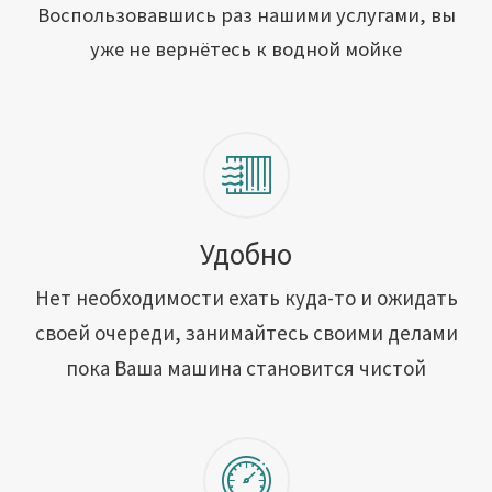
Открыть свою мойку
Воспользовавшись раз нашими услугами, вы
уже не вернётесь к водной мойке
Сотрудничество
Блог
Вакансии
Адреса обслуживания
Удобно
Нет необходимости ехать куда-то и ожидать
Контакты
своей очереди, занимайтесь своими делами
пока Ваша машина становится чистой