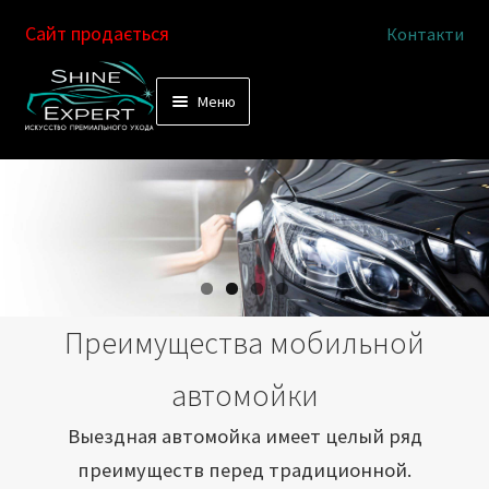
Сайт продається
Контакти
Перейти
Перейти
Меню
к
к
Услуги
навигации
содержимому
Выездная автомойка
Химчистка салона
Подетальная химчистка
Преимущества мобильной
Магазин
автомойки
Как это работает
Выездная автомойка имеет целый ряд
преимуществ перед традиционной.