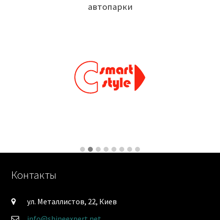
автопарки
Контакты
ул. Металлистов, 22, Киев
info@shineexpert.net