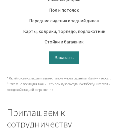
Пол и потолок
Передние сидения и задний диван
Карты, коврики, торпедо, подлокотник
Стойки и багажник
Заказать
* Расчёт стоимости для машин с типом кузова седан/хетчбек/универсал.
** Указано время для машин с типом кузова седан/хетчбек/универсал и
городской стадией загрязнения
Приглашаем к
сотрудничеству