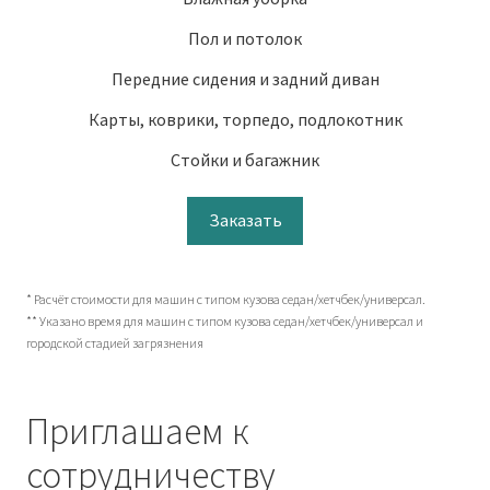
Пол и потолок
Передние сидения и задний диван
Карты, коврики, торпедо, подлокотник
Стойки и багажник
Заказать
* Расчёт стоимости для машин с типом кузова седан/хетчбек/универсал.
** Указано время для машин с типом кузова седан/хетчбек/универсал и
городской стадией загрязнения
Приглашаем к
сотрудничеству