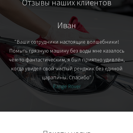
Отзывы наших клиентов
Иван
т
"Ваши сотрудники настоящие волшебники!
"Я
их-
Помыть грязную машину без воды мне казалось
я
чём-то фантастическим, я был приятно удивлён,
когда увидел свой чистый ренджик без единой
царапины. Спасибо"
Range Rover