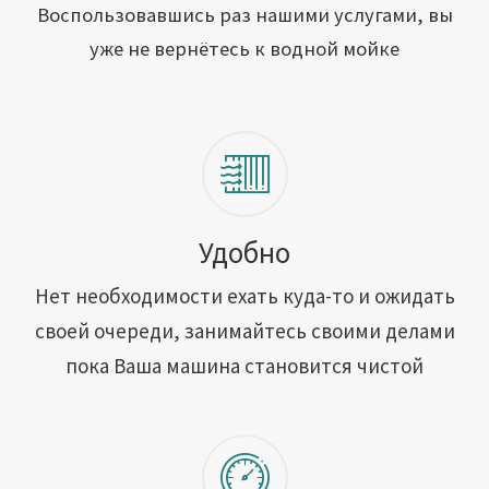
Открыть свою мойку
Воспользовавшись раз нашими услугами, вы
уже не вернётесь к водной мойке
Сотрудничество
Блог
Вакансии
Адреса обслуживания
Удобно
Нет необходимости ехать куда-то и ожидать
Контакты
своей очереди, занимайтесь своими делами
пока Ваша машина становится чистой