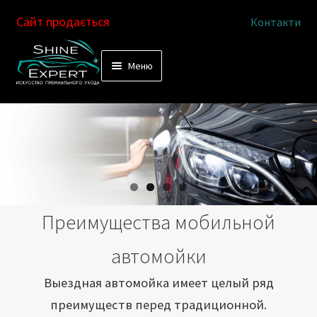
Сайт продається
Контакти
Перейти
Перейти
Меню
к
к
Услуги
навигации
содержимому
Выездная автомойка
Химчистка салона
Подетальная химчистка
Преимущества мобильной
Магазин
автомойки
Как это работает
Выездная автомойка имеет целый ряд
преимуществ перед традиционной.