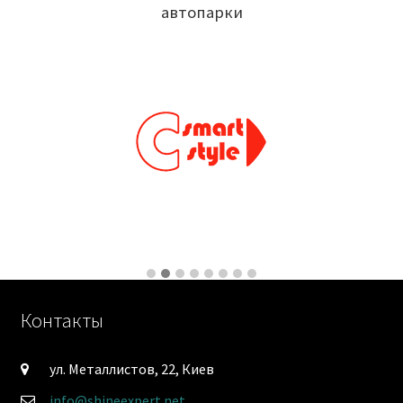
автопарки
Контакты
ул. Металлистов, 22, Киев
info@shineexpert.net