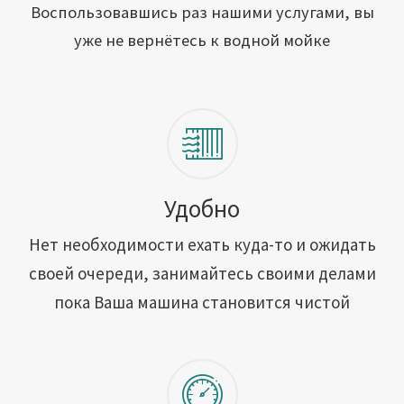
Открыть свою мойку
Воспользовавшись раз нашими услугами, вы
уже не вернётесь к водной мойке
Сотрудничество
Блог
Вакансии
Адреса обслуживания
Удобно
Нет необходимости ехать куда-то и ожидать
Контакты
своей очереди, занимайтесь своими делами
пока Ваша машина становится чистой