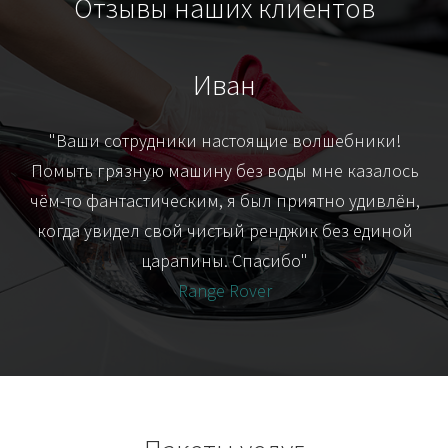
Отзывы наших клиентов
Иван
т
"Ваши сотрудники настоящие волшебники!
"Я
их-
Помыть грязную машину без воды мне казалось
я
чём-то фантастическим, я был приятно удивлён,
когда увидел свой чистый ренджик без единой
царапины. Спасибо"
Range Rover