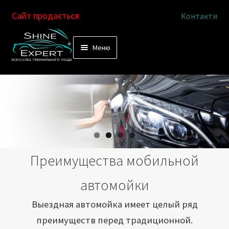
Сайт продається
Контакти
Перейти
Перейти
Меню
к
к
Услуги
навигации
содержимому
Выездная автомойка
Химчистка салона
Подетальная химчистка
Преимущества мобильной
Магазин
автомойки
Как это работает
Выездная автомойка имеет целый ряд
преимуществ перед традиционной.