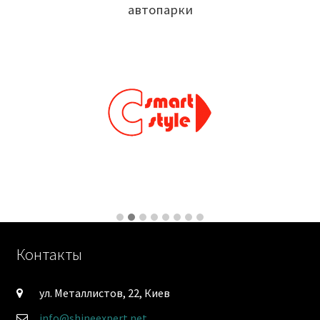
автопарки
Контакты
ул. Металлистов, 22, Киев
info@shineexpert.net