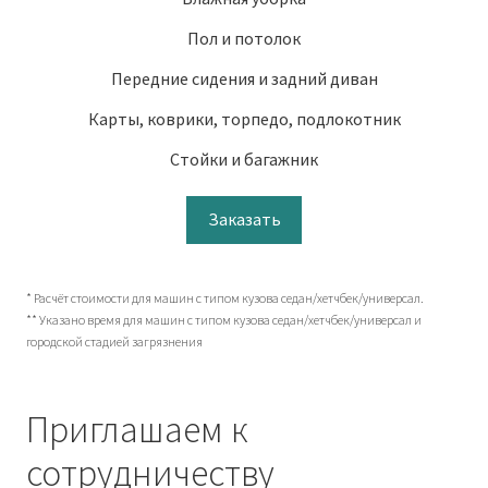
Пол и потолок
Передние сидения и задний диван
Карты, коврики, торпедо, подлокотник
Стойки и багажник
Заказать
* Расчёт стоимости для машин с типом кузова седан/хетчбек/универсал.
** Указано время для машин с типом кузова седан/хетчбек/универсал и
городской стадией загрязнения
Приглашаем к
сотрудничеству