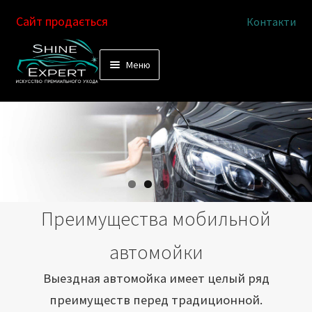
Сайт продається
Контакти
Перейти
Перейти
Меню
к
к
Услуги
навигации
содержимому
Выездная автомойка
Химчистка салона
Подетальная химчистка
Преимущества мобильной
Магазин
автомойки
Как это работает
Выездная автомойка имеет целый ряд
преимуществ перед традиционной.