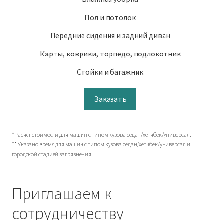
Пол и потолок
Передние сидения и задний диван
Карты, коврики, торпедо, подлокотник
Стойки и багажник
Заказать
* Расчёт стоимости для машин с типом кузова седан/хетчбек/универсал.
** Указано время для машин с типом кузова седан/хетчбек/универсал и
городской стадией загрязнения
Приглашаем к
сотрудничеству