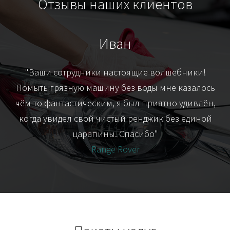
Отзывы наших клиентов
Иван
т
"Ваши сотрудники настоящие волшебники!
"Я
их-
Помыть грязную машину без воды мне казалось
я
чём-то фантастическим, я был приятно удивлён,
когда увидел свой чистый ренджик без единой
царапины. Спасибо"
Range Rover