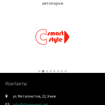
автопарки
Контакты
ул. Металлистов, 22, Киев
info@shineexpert.net