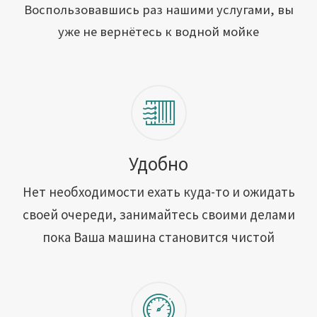
Открыть свою мойку
Воспользовавшись раз нашими услугами, вы
уже не вернётесь к водной мойке
Сотрудничество
Блог
Вакансии
Адреса обслуживания
Удобно
Нет необходимости ехать куда-то и ожидать
Контакты
своей очереди, занимайтесь своими делами
пока Ваша машина становится чистой