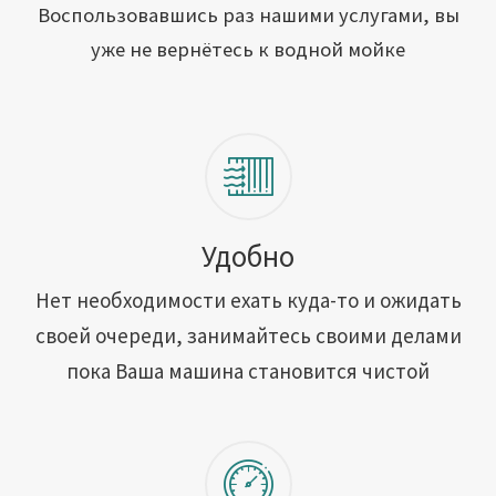
Открыть свою мойку
Воспользовавшись раз нашими услугами, вы
уже не вернётесь к водной мойке
Сотрудничество
Блог
Вакансии
Адреса обслуживания
Удобно
Нет необходимости ехать куда-то и ожидать
Контакты
своей очереди, занимайтесь своими делами
пока Ваша машина становится чистой