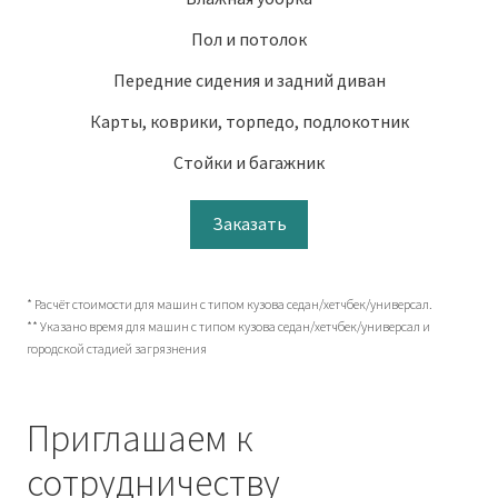
Пол и потолок
Передние сидения и задний диван
Карты, коврики, торпедо, подлокотник
Стойки и багажник
Заказать
* Расчёт стоимости для машин с типом кузова седан/хетчбек/универсал.
** Указано время для машин с типом кузова седан/хетчбек/универсал и
городской стадией загрязнения
Приглашаем к
сотрудничеству