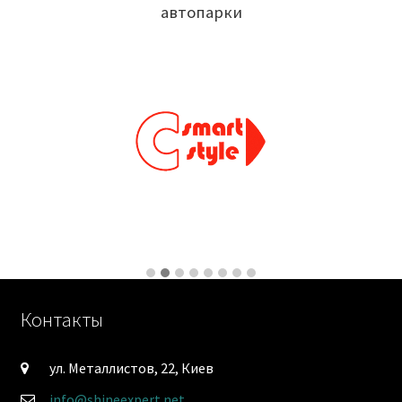
автопарки
Контакты
ул. Металлистов, 22, Киев
info@shineexpert.net