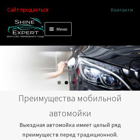
Сайт продається
Контакти
Перейти
Перейти
Меню
к
к
Услуги
навигации
содержимому
Выездная автомойка
Химчистка салона
Подетальная химчистка
Преимущества мобильной
Магазин
автомойки
Как это работает
Выездная автомойка имеет целый ряд
преимуществ перед традиционной.