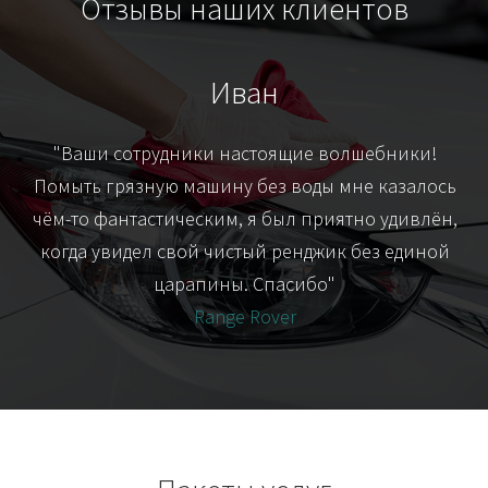
Отзывы наших клиентов
Иван
т
"Ваши сотрудники настоящие волшебники!
"Я
их-
Помыть грязную машину без воды мне казалось
я
чём-то фантастическим, я был приятно удивлён,
когда увидел свой чистый ренджик без единой
царапины. Спасибо"
Range Rover