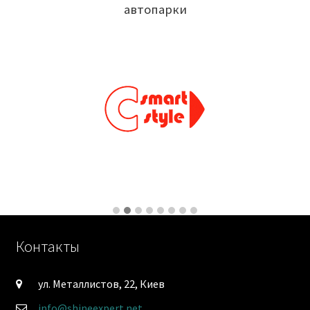
автопарки
Контакты
ул. Металлистов, 22, Киев
info@shineexpert.net