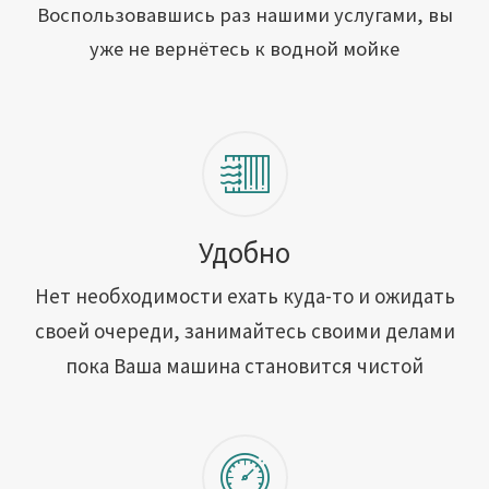
Открыть свою мойку
Воспользовавшись раз нашими услугами, вы
уже не вернётесь к водной мойке
Сотрудничество
Блог
Вакансии
Адреса обслуживания
Удобно
Нет необходимости ехать куда-то и ожидать
Контакты
своей очереди, занимайтесь своими делами
пока Ваша машина становится чистой