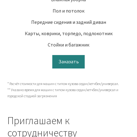
Пол и потолок
Передние сидения и задний диван
Карты, коврики, торпедо, подлокотник
Стойки и багажник
Заказать
* Расчёт стоимости для машин с типом кузова седан/хетчбек/универсал.
** Указано время для машин с типом кузова седан/хетчбек/универсал и
городской стадией загрязнения
Приглашаем к
сотрудничеству