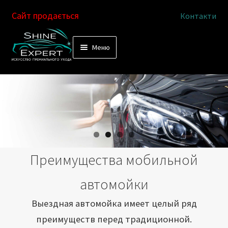
Сайт продається
Контакти
Перейти
Перейти
Меню
к
к
Услуги
навигации
содержимому
Выездная автомойка
Химчистка салона
Подетальная химчистка
Преимущества мобильной
Магазин
автомойки
Как это работает
Выездная автомойка имеет целый ряд
преимуществ перед традиционной.