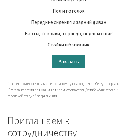
Пол и потолок
Передние сидения и задний диван
Карты, коврики, торпедо, подлокотник
Стойки и багажник
Заказать
* Расчёт стоимости для машин с типом кузова седан/хетчбек/универсал.
** Указано время для машин с типом кузова седан/хетчбек/универсал и
городской стадией загрязнения
Приглашаем к
сотрудничеству