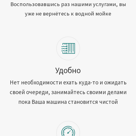
Открыть свою мойку
Воспользовавшись раз нашими услугами, вы
уже не вернётесь к водной мойке
Сотрудничество
Блог
Вакансии
Адреса обслуживания
Удобно
Нет необходимости ехать куда-то и ожидать
Контакты
своей очереди, занимайтесь своими делами
пока Ваша машина становится чистой