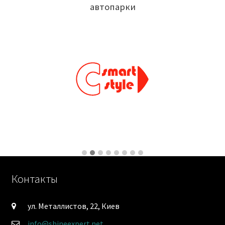
автопарки
Контакты
ул. Металлистов, 22, Киев
info@shineexpert.net