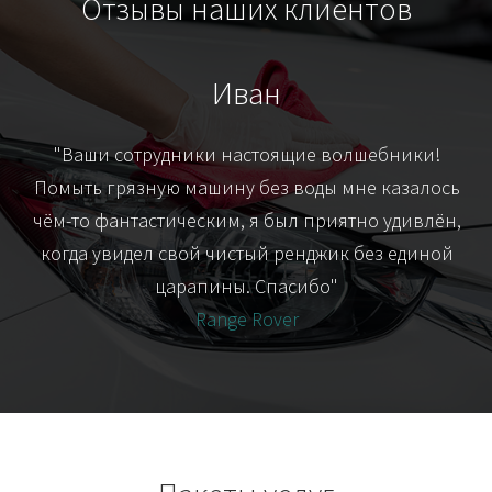
Отзывы наших клиентов
Иван
т
"Ваши сотрудники настоящие волшебники!
"Я
их-
Помыть грязную машину без воды мне казалось
я
чём-то фантастическим, я был приятно удивлён,
когда увидел свой чистый ренджик без единой
царапины. Спасибо"
Range Rover