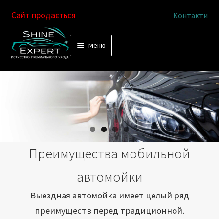
Сайт продається
Контакти
Перейти
Перейти
Меню
к
к
Услуги
навигации
содержимому
Выездная автомойка
Химчистка салона
Подетальная химчистка
Преимущества мобильной
Магазин
автомойки
Как это работает
Выездная автомойка имеет целый ряд
преимуществ перед традиционной.