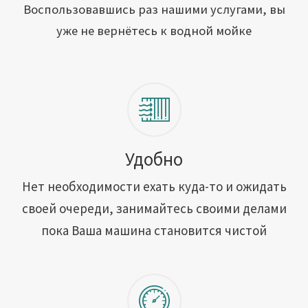
Открыть свою мойку
Воспользовавшись раз нашими услугами, вы
уже не вернётесь к водной мойке
Сотрудничество
Блог
Вакансии
Адреса обслуживания
Удобно
Нет необходимости ехать куда-то и ожидать
Контакты
своей очереди, занимайтесь своими делами
пока Ваша машина становится чистой