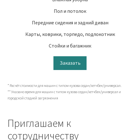
Пол и потолок
Передние сидения и задний диван
Карты, коврики, торпедо, подлокотник
Стойки и багажник
Заказать
* Расчёт стоимости для машин с типом кузова седан/хетчбек/универсал.
** Указано время для машин с типом кузова седан/хетчбек/универсал и
городской стадией загрязнения
Приглашаем к
сотрудничеству