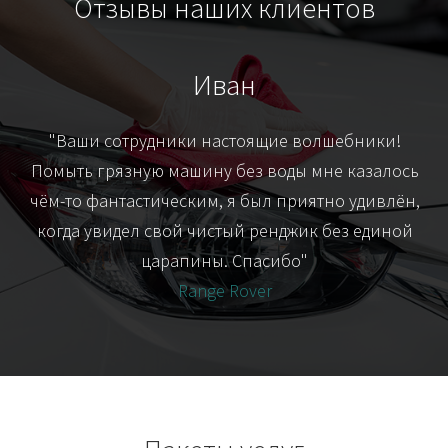
Отзывы наших клиентов
Иван
т
"Ваши сотрудники настоящие волшебники!
"Я
их-
Помыть грязную машину без воды мне казалось
я
чём-то фантастическим, я был приятно удивлён,
когда увидел свой чистый ренджик без единой
царапины. Спасибо"
Range Rover