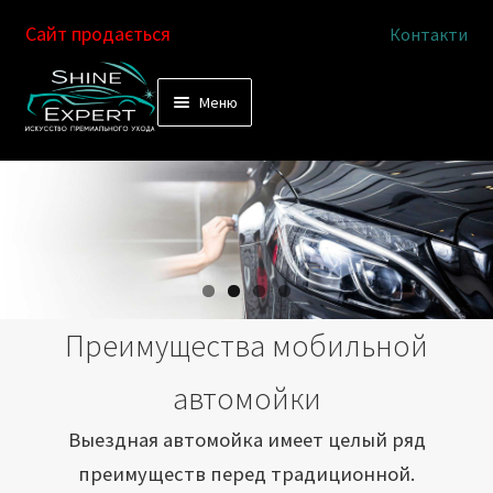
Сайт продається
Контакти
Перейти
Перейти
Меню
к
к
Услуги
навигации
содержимому
Выездная автомойка
Химчистка салона
Подетальная химчистка
Преимущества мобильной
Магазин
автомойки
Как это работает
Выездная автомойка имеет целый ряд
преимуществ перед традиционной.