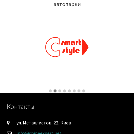
автопарки
Контакты
ул. Металлистов, 22, Киев
info@shineexpert.net