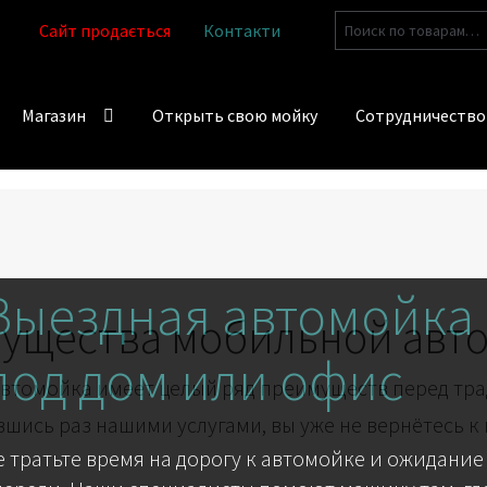
Искать:
Сайт продається
Контакти
Магазин
Открыть свою мойку
Сотрудничество
Выездная автомойка
ущества мобильной авт
под дом или офис
втомойка имеет целый ряд преимуществ перед тр
шись раз нашими услугами, вы уже не вернётесь к
е тратьте время на дорогу к автомойке и ожидание