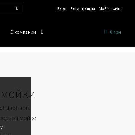
Вход
Регистрация
Мой аккаунт
Поиск
О компании
0 грн
омойки
адиционной.
 водной мойке
 у