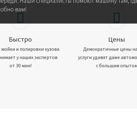
череди. Наши специалисты помоют машину там, где
добно вам!
Быстро
Цены
 мойки и полировки кузова
Демократичные цены н
нимает у наших экспертов
услуги удивят даже автом
от 30 мин!
с большим опыто