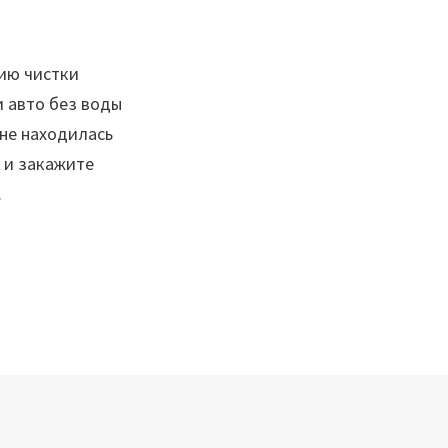
ию чистки
 авто без воды
 не находилась
 и закажите
.