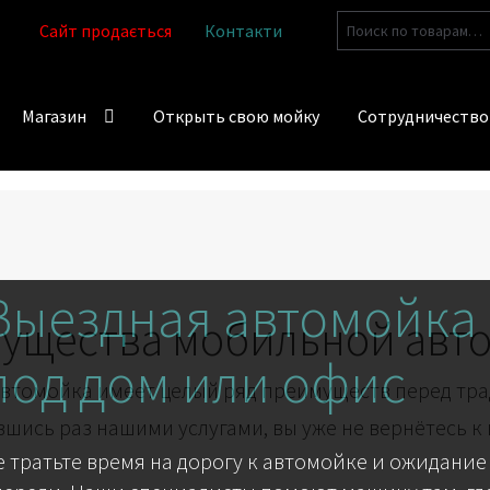
Искать:
Сайт продається
Контакти
Магазин
Открыть свою мойку
Сотрудничество
Выездная автомойка
ущества мобильной авт
под дом или офис
втомойка имеет целый ряд преимуществ перед тр
шись раз нашими услугами, вы уже не вернётесь к
е тратьте время на дорогу к автомойке и ожидание