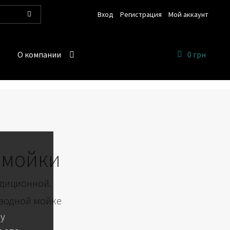
Вход
Регистрация
Мой аккаунт
Поиск
О компании
0 грн
омойки
адиционной.
 водной мойке
 у