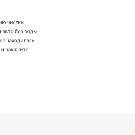
ию чистки
 авто без воды
 не находилась
 и закажите
.