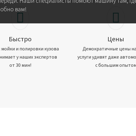
череди. Наши специалисты помоют машину там, где
добно вам!
Быстро
Цены
 мойки и полировки кузова
Демократичные цены н
нимает у наших экспертов
услуги удивят даже автом
от 30 мин!
с большим опыто