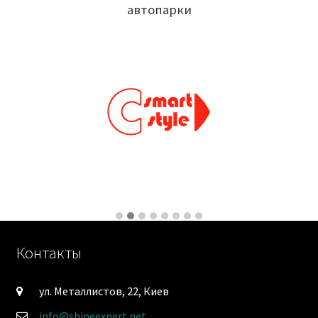
автопарки
Контакты
ул. Металлистов, 22, Киев
info@shineexpert.net