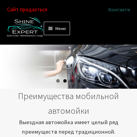
Сайт продається
Контакти
Перейти
Перейти
Меню
к
к
Услуги
навигации
содержимому
Выездная автомойка
Химчистка салона
Подетальная химчистка
Преимущества мобильной
Магазин
автомойки
Как это работает
Выездная автомойка имеет целый ряд
преимуществ перед традиционной.