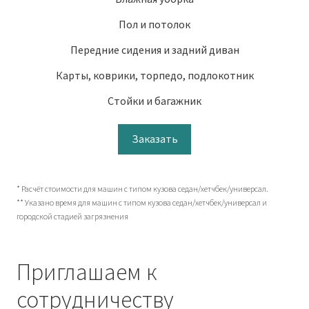
Пол и потолок
Передние сидения и задний диван
Карты, коврики, торпедо, подлокотник
Стойки и багажник
Заказать
* Расчёт стоимости для машин с типом кузова седан/хетчбек/универсал.
** Указано время для машин с типом кузова седан/хетчбек/универсал и
городской стадией загрязнения
Приглашаем к
сотрудничеству