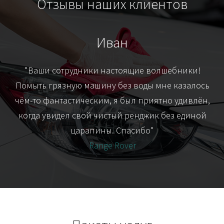
Отзывы наших клиентов
Иван
т
"Ваши сотрудники настоящие волшебники!
"Я
их-
Помыть грязную машину без воды мне казалось
я
чём-то фантастическим, я был приятно удивлён,
когда увидел свой чистый ренджик без единой
царапины. Спасибо"
Range Rover