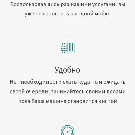
Открыть свою мойку
Воспользовавшись раз нашими услугами, вы
уже не вернётесь к водной мойке
Сотрудничество
Блог
Вакансии
Адреса обслуживания
Удобно
Нет необходимости ехать куда-то и ожидать
Контакты
своей очереди, занимайтесь своими делами
пока Ваша машина становится чистой