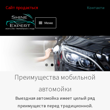
Сайт продається
Контакти
Перейти
Перейти
Меню
к
к
Услуги
навигации
содержимому
Выездная автомойка
Химчистка салона
Подетальная химчистка
Преимущества мобильной
Магазин
автомойки
Как это работает
Выездная автомойка имеет целый ряд
преимуществ перед традиционной.