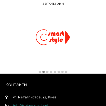
автопарки
Контакты
ул. Металлистов, 22, Киев
info@shineexpert.net