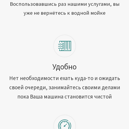
Открыть свою мойку
Воспользовавшись раз нашими услугами, вы
уже не вернётесь к водной мойке
Сотрудничество
Блог
Вакансии
Адреса обслуживания
Удобно
Нет необходимости ехать куда-то и ожидать
Контакты
своей очереди, занимайтесь своими делами
пока Ваша машина становится чистой