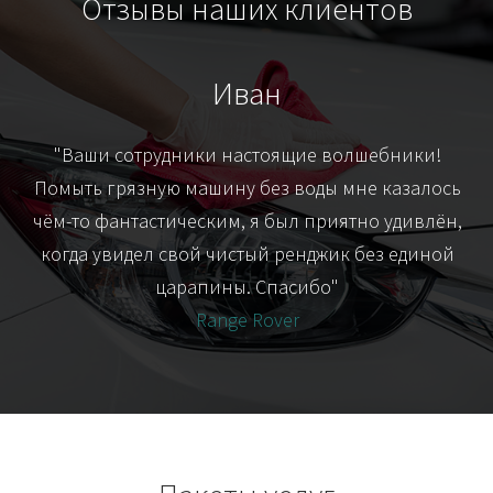
Отзывы наших клиентов
Иван
т
"Ваши сотрудники настоящие волшебники!
"Я
их-
Помыть грязную машину без воды мне казалось
я
чём-то фантастическим, я был приятно удивлён,
когда увидел свой чистый ренджик без единой
царапины. Спасибо"
Range Rover