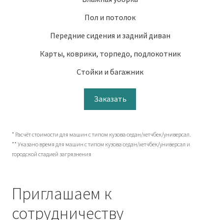
Пол и потолок
Передние сидения и задний диван
Карты, коврики, торпедо, подлокотник
Стойки и багажник
Заказать
* Расчёт стоимости для машин с типом кузова седан/хетчбек/универсал.
** Указано время для машин с типом кузова седан/хетчбек/универсал и
городской стадией загрязнения
Приглашаем к
сотрудничеству