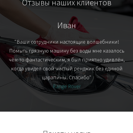
Отзывы наших клиентов
Иван
т
"Ваши сотрудники настоящие волшебники!
"Я
их-
Помыть грязную машину без воды мне казалось
я
чём-то фантастическим, я был приятно удивлён,
когда увидел свой чистый ренджик без единой
царапины. Спасибо"
Range Rover