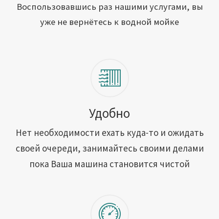
Открыть свою мойку
Воспользовавшись раз нашими услугами, вы
уже не вернётесь к водной мойке
Сотрудничество
Блог
Вакансии
Адреса обслуживания
Удобно
Нет необходимости ехать куда-то и ожидать
Контакты
своей очереди, занимайтесь своими делами
пока Ваша машина становится чистой