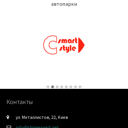
автопарки
Контакты
ул. Металлистов, 22, Киев
info@shineexpert.net