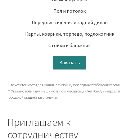
Пол и потолок
Передние сидения и задний диван
Карты, коврики, торпедо, подлокотник
Стойки и багажник
Заказать
* Расчёт стоимости для машин с типом кузова седан/хетчбек/универсал.
** Указано время для машин с типом кузова седан/хетчбек/универсал и
городской стадией загрязнения
Приглашаем к
сотрудничеству