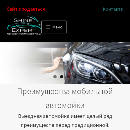
Сайт продається
Контакти
Перейти
Перейти
Меню
к
к
Услуги
навигации
содержимому
Выездная автомойка
Химчистка салона
Подетальная химчистка
Преимущества мобильной
Магазин
автомойки
Как это работает
Выездная автомойка имеет целый ряд
преимуществ перед традиционной.