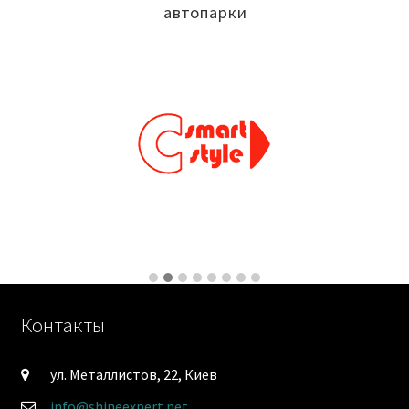
автопарки
Контакты
ул. Металлистов, 22, Киев
info@shineexpert.net