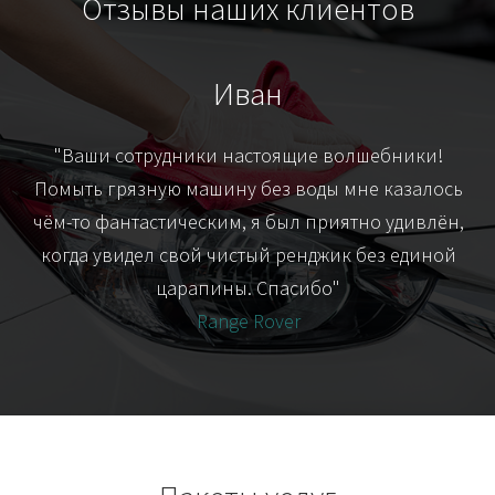
Отзывы наших клиентов
Иван
т
"Ваши сотрудники настоящие волшебники!
"Я
их-
Помыть грязную машину без воды мне казалось
я
чём-то фантастическим, я был приятно удивлён,
когда увидел свой чистый ренджик без единой
царапины. Спасибо"
Range Rover