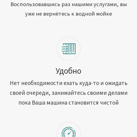
Открыть свою мойку
Воспользовавшись раз нашими услугами, вы
уже не вернётесь к водной мойке
Сотрудничество
Блог
Вакансии
Адреса обслуживания
Удобно
Нет необходимости ехать куда-то и ожидать
Контакты
своей очереди, занимайтесь своими делами
пока Ваша машина становится чистой