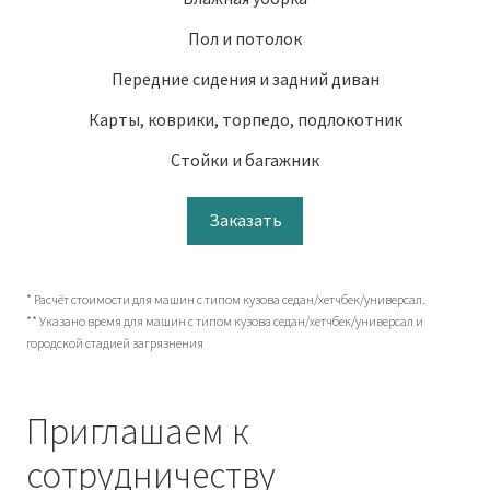
Пол и потолок
Передние сидения и задний диван
Карты, коврики, торпедо, подлокотник
Стойки и багажник
Заказать
* Расчёт стоимости для машин с типом кузова седан/хетчбек/универсал.
** Указано время для машин с типом кузова седан/хетчбек/универсал и
городской стадией загрязнения
Приглашаем к
сотрудничеству