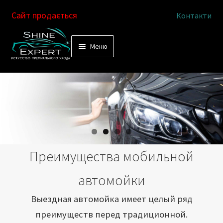
Сайт продається
Контакти
Перейти
Перейти
Меню
к
к
Услуги
навигации
содержимому
Выездная автомойка
Химчистка салона
Подетальная химчистка
Преимущества мобильной
Магазин
автомойки
Как это работает
Выездная автомойка имеет целый ряд
преимуществ перед традиционной.