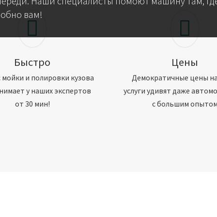
череди. Наши специалисты помоют машину там, где
добно вам!
Быстро
Цены
 мойки и полировки кузова
Демократичные цены н
нимает у наших экспертов
услуги удивят даже автом
от 30 мин!
с большим опыто