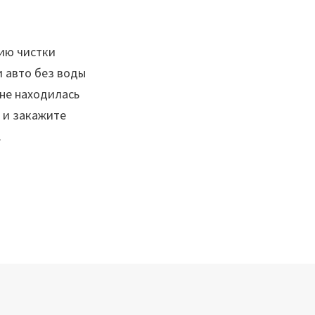
ию чистки
 авто без воды
 не находилась
 и закажите
.