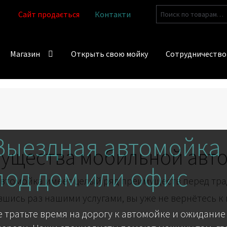
Искать:
Сайт продається
Контакти
Магазин
Открыть свою мойку
Сотрудничество
Выездная автомойка
ущества мобильной авт
под дом или офис
втомойка имеет целый ряд преимуществ перед тр
шись раз нашими услугами, вы уже не вернётесь к
е тратьте время на дорогу к автомойке и ожидание