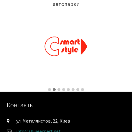
автопарки
Контакты
ул. Металлистов, 22, Киев
info@shineexpert.net