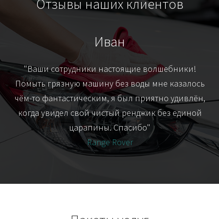
Отзывы наших клиентов
Иван
т
"Ваши сотрудники настоящие волшебники!
"Я
их-
Помыть грязную машину без воды мне казалось
я
чём-то фантастическим, я был приятно удивлён,
когда увидел свой чистый ренджик без единой
царапины. Спасибо"
Range Rover