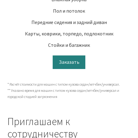
Пол и потолок
Передние сидения и задний диван
Карты, коврики, торпедо, подлокотник
Стойки и багажник
Заказать
* Расчёт стоимости для машин с типом кузова седан/хетчбек/универсал.
** Указано время для машин с типом кузова седан/хетчбек/универсал и
городской стадией загрязнения
Приглашаем к
сотрудничеству