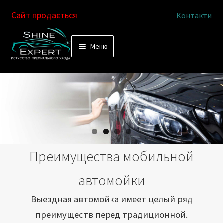
Сайт продається
Контакти
Перейти
Перейти
Меню
к
к
Услуги
навигации
содержимому
Выездная автомойка
Химчистка салона
Подетальная химчистка
Преимущества мобильной
Магазин
автомойки
Как это работает
Выездная автомойка имеет целый ряд
преимуществ перед традиционной.