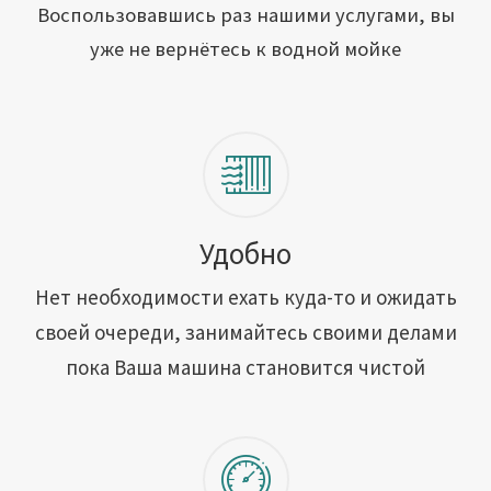
Открыть свою мойку
Воспользовавшись раз нашими услугами, вы
уже не вернётесь к водной мойке
Сотрудничество
Блог
Вакансии
Адреса обслуживания
Удобно
Нет необходимости ехать куда-то и ожидать
Контакты
своей очереди, занимайтесь своими делами
пока Ваша машина становится чистой