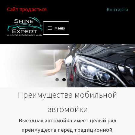
Сайт продається
Контакти
Перейти
Перейти
Меню
к
к
Услуги
навигации
содержимому
Выездная автомойка
Химчистка салона
Подетальная химчистка
Преимущества мобильной
Магазин
автомойки
Как это работает
Выездная автомойка имеет целый ряд
преимуществ перед традиционной.