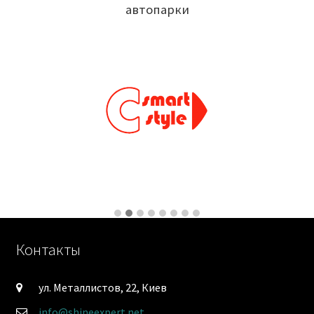
автопарки
Контакты
ул. Металлистов, 22, Киев
info@shineexpert.net