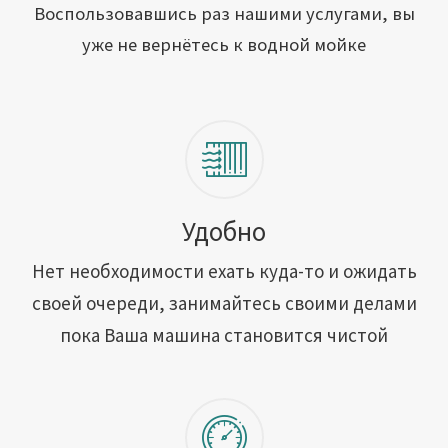
Открыть свою мойку
Воспользовавшись раз нашими услугами, вы
уже не вернётесь к водной мойке
Сотрудничество
Блог
Вакансии
Адреса обслуживания
Удобно
Нет необходимости ехать куда-то и ожидать
Контакты
своей очереди, занимайтесь своими делами
пока Ваша машина становится чистой