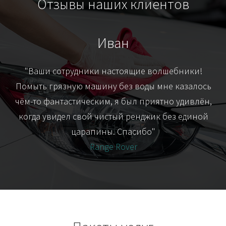
Отзывы наших клиентов
Иван
т
"Ваши сотрудники настоящие волшебники!
"Я
их-
Помыть грязную машину без воды мне казалось
я
чём-то фантастическим, я был приятно удивлён,
когда увидел свой чистый ренджик без единой
царапины. Спасибо"
Range Rover