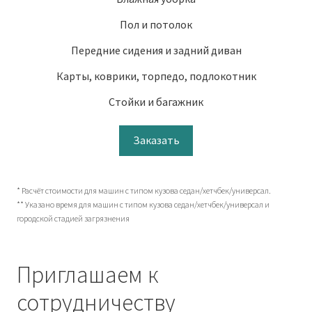
Пол и потолок
Передние сидения и задний диван
Карты, коврики, торпедо, подлокотник
Стойки и багажник
Заказать
* Расчёт стоимости для машин с типом кузова седан/хетчбек/универсал.
** Указано время для машин с типом кузова седан/хетчбек/универсал и
городской стадией загрязнения
Приглашаем к
сотрудничеству